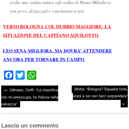
svolto una seduta tattica agli ordini di Mister Mihajlovic
con prove di piazzati e conclusioni a rete.
VERSO BOLOGNA COL DUBBIO MAGGIORE: LA
SITUAZIONE DEL CAPITANO AQUILOTTO
LEO SENA MIGLIORA, MA DOVRA’ ATTENDERE
ANCORA PER TORNARE IN CAMPO
Fa
T
W
ce
wi
ha
Motta: “Bologna? Squadra forte,
←
Udinese, Cioffi: “La classifica
bo
tte
ts
starà a noi non farci sorprendere”
Post navigation
non mi preoccupa, ho fiducia nella
ok
r
A
→
salvezza”
pp
Lascia un commento