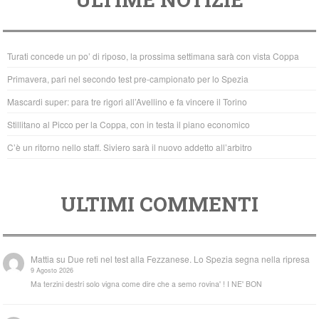
c
tt
at
e
er
s
b
A
Turati concede un po’ di riposo, la prossima settimana sarà con vista Coppa
o
p
Primavera, pari nel secondo test pre-campionato per lo Spezia
o
p
Mascardi super: para tre rigori all’Avellino e fa vincere il Torino
k
Stillitano al Picco per la Coppa, con in testa il piano economico
C’è un ritorno nello staff. Siviero sarà il nuovo addetto all’arbitro
ULTIMI COMMENTI
Mattia
su
Due reti nel test alla Fezzanese. Lo Spezia segna nella ripresa
9 Agosto 2026
Ma terzini destri solo vigna come dire che a semo rovina' ! I NE' BON