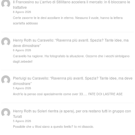
Il Francesino
su
L’arrivo di Stillitano accelera il mercato: in 6 bloccano le
trattative
8 Agosto 2026
Certe zavorre te le devi accollare in eterno. Nessuno li vuole, hanno la lettera
scarlatta addosso
Henry Roth
su
Caravello: “Ravenna più avanti. Spezia? Tante idee, ma
deve dimostrare”
6 Agosto 2026
Caravello ha ragione. Ha fotografato la situazione. Occorre che i vecchi sintolgano
dagli zebedei!
Pierluigi
su
Caravello: “Ravenna più avanti. Spezia? Tante idee, ma deve
dimostrare”
5 Agosto 2026
Anch'io la penso così specialmente come over 33..... FATE DOI LASTRE ASE
Henry Roth
su
Soleri rientra (e spera), per ora restano tutti in gruppo con
Turati
5 Agosto 2026
Possibile che u tifosi siano a questo livello? Io mi dissocio.