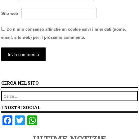
Sito web
Do il mio consenso affinché un cookie salvi i miei dati (nome,
email, sito web) per il prossimo commento.
CERCA NEL SITO
Cerca
I NOSTRI SOCIAL
F
T
W
a
wi
h
ULTIME NOTIZIE