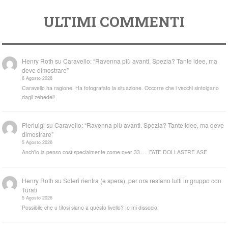
ULTIMI COMMENTI
Henry Roth
su
Caravello: “Ravenna più avanti. Spezia? Tante idee, ma
deve dimostrare”
6 Agosto 2026
Caravello ha ragione. Ha fotografato la situazione. Occorre che i vecchi sintolgano
dagli zebedei!
Pierluigi
su
Caravello: “Ravenna più avanti. Spezia? Tante idee, ma deve
dimostrare”
5 Agosto 2026
Anch'io la penso così specialmente come over 33..... FATE DOI LASTRE ASE
Henry Roth
su
Soleri rientra (e spera), per ora restano tutti in gruppo con
Turati
5 Agosto 2026
Possibile che u tifosi siano a questo livello? Io mi dissocio.