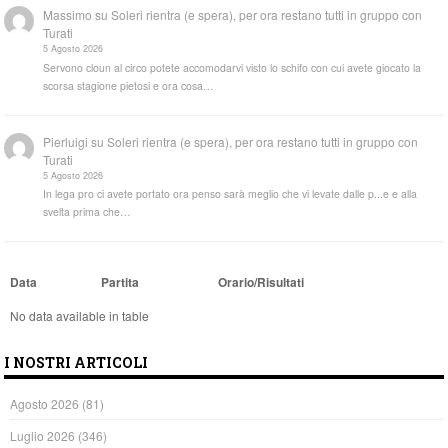
Massimo
su
Soleri rientra (e spera), per ora restano tutti in gruppo con
Turati
5 Agosto 2026
Servono cloun al circo potete accomodarvi visto lo schifo con cui avete giocato la
scorsa stagione pietosi e ora cosa…
Pierluigi
su
Soleri rientra (e spera), per ora restano tutti in gruppo con
Turati
5 Agosto 2026
In lega pro ci avete portato ora penso sarà meglio che vi levate dalle p...e e alla
svelta prima che…
Data
Partita
Orario/Risultati
No data available in table
I NOSTRI ARTICOLI
Agosto 2026
(81)
Luglio 2026
(346)