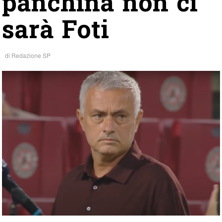
panchina non ci
sarà Foti
di
Redazione SP