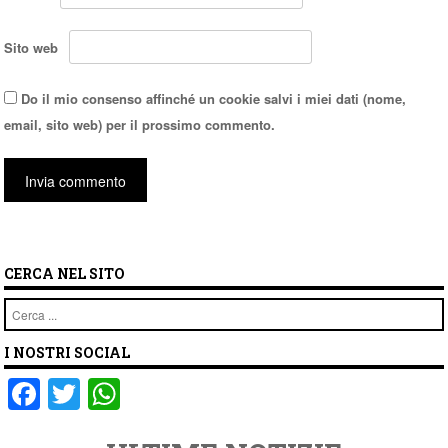
Sito web
Do il mio consenso affinché un cookie salvi i miei dati (nome,
email, sito web) per il prossimo commento.
CERCA NEL SITO
Cerca
I NOSTRI SOCIAL
F
T
W
a
wi
h