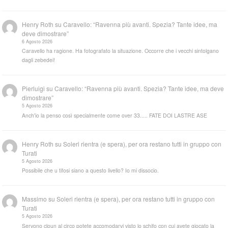
Henry Roth
su
Caravello: “Ravenna più avanti. Spezia? Tante idee, ma
deve dimostrare”
6 Agosto 2026
Caravello ha ragione. Ha fotografato la situazione. Occorre che i vecchi sintolgano
dagli zebedei!
Pierluigi
su
Caravello: “Ravenna più avanti. Spezia? Tante idee, ma deve
dimostrare”
5 Agosto 2026
Anch'io la penso così specialmente come over 33..... FATE DOI LASTRE ASE
Henry Roth
su
Soleri rientra (e spera), per ora restano tutti in gruppo con
Turati
5 Agosto 2026
Possibile che u tifosi siano a questo livello? Io mi dissocio.
Massimo
su
Soleri rientra (e spera), per ora restano tutti in gruppo con
Turati
5 Agosto 2026
Servono cloun al circo potete accomodarvi visto lo schifo con cui avete giocato la