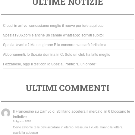
ULTIME NOTIZIE
c
tt
at
e
er
s
b
A
Ciocci in arrivo, conosciamo meglio il nuovo portiere aquilotto
o
p
Spezia1906.com è anche un canale whatsapp: iscriviti subito!
o
p
Spezia favorito? Ma nel girone B la concorrenza sarà fortissima
k
Abbonamenti, lo Spezia domina in C. Solo un club ha fatto meglio
Fezzanese, oggi il test con lo Spezia. Ponte: “È un onore”
ULTIMI COMMENTI
Il Francesino
su
L’arrivo di Stillitano accelera il mercato: in 6 bloccano le
trattative
8 Agosto 2026
Certe zavorre te le devi accollare in eterno. Nessuno li vuole, hanno la lettera
scarlatta addosso