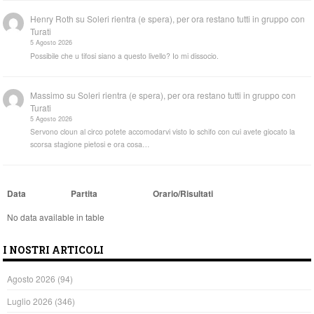
Henry Roth
su
Soleri rientra (e spera), per ora restano tutti in gruppo con
Turati
5 Agosto 2026
Possibile che u tifosi siano a questo livello? Io mi dissocio.
Massimo
su
Soleri rientra (e spera), per ora restano tutti in gruppo con
Turati
5 Agosto 2026
Servono cloun al circo potete accomodarvi visto lo schifo con cui avete giocato la
scorsa stagione pietosi e ora cosa…
Data
Partita
Orario/Risultati
No data available in table
I NOSTRI ARTICOLI
Agosto 2026
(94)
Luglio 2026
(346)