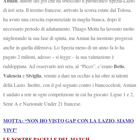
Amian
, autore del gol che ha sbloccato il pirotecnico Spezia-Lazio
di ieri sera. Il terzino francese, arrivato la scorsa estate dal Tolosa,
ha avuto una crescita esponenziale in maglia bianca, dopo il
necessario periodo di adattamento. Thiago Motta ha lavorato molto
migliorando la sua fase di spinta, ma Amian ha mostrato progressi
anche in quella difensiva. Lo Spezia meno di un anno fa lo ha
pagato 2 milioni, adesso – si legge – la sua valutazione è
Betis
raddoppiata. Ad osservarlo ieri sera, al “Picco”, c’erano
,
Valencia
Siviglia
e
, venute a dare un occhio a lui oltre ai talenti
della Lazio. Inoltre, con il gol segnato contro i biancocelesti, Amian
è andato a rete in ogni competizione in cui ha giocato: Ligue 1 e 2,
Serie A e Nazionale Under 21 francese.
MOTTA: “NON HO VISTO GAP CON LA LAZIO, SIAMO
VIVI”
LE NOSTRE PAGELLE DEL MATCH