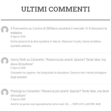
ULTIMI COMMENTI
Il Francesino
su
L’arrivo di Stillitano accelera il mercato: in 6 bloccano le
trattative
8 Agosto 2026
Certe zavorre te le devi accollare in eterno. Nessuno li vuole, hanno la lettera
scarlatta addosso
Henry Roth
su
Caravello: “Ravenna più avanti. Spezia? Tante idee, ma
deve dimostrare”
6 Agosto 2026
Caravello ha ragione. Ha fotografato la situazione. Occorre che i vecchi sintolgano
dagli zebedei!
Pierluigi
su
Caravello: “Ravenna più avanti. Spezia? Tante idee, ma deve
dimostrare”
5 Agosto 2026
Anch'io la penso così specialmente come over 33..... FATE DOI LASTRE ASE