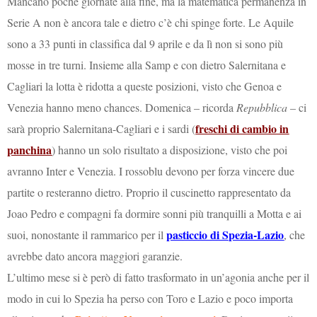
Mancano poche giornate alla fine, ma la matematica permanenza in
Serie A non è ancora tale e dietro c’è chi spinge forte. Le Aquile
sono a 33 punti in classifica dal 9 aprile e da lì non si sono più
mosse in tre turni. Insieme alla Samp e con dietro Salernitana e
Cagliari la lotta è ridotta a queste posizioni, visto che Genoa e
Venezia hanno meno chances. Domenica – ricorda
Repubblica
– ci
freschi di cambio in
sarà proprio Salernitana-Cagliari e i sardi (
panchina
) hanno un solo risultato a disposizione, visto che poi
avranno Inter e Venezia. I rossoblu devono per forza vincere due
partite o resteranno dietro. Proprio il cuscinetto rappresentato da
Joao Pedro e compagni fa dormire sonni più tranquilli a Motta e ai
pasticcio di Spezia-Lazio
suoi, nonostante il rammarico per il
, che
avrebbe dato ancora maggiori garanzie.
L’ultimo mese si è però di fatto trasformato in un’agonia anche per il
modo in cui lo Spezia ha perso con Toro e Lazio e poco importa