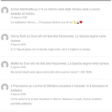
Enrico Martinetto
su
C’è un ritorno nello staff. Siviero sarà il nuovo
addetto all’arbitro
10 Agosto 2026
Un bellissimo ritorno..... Francesco Siviero uno di noi
Henry Roth
su
Due reti nel test alla Fezzanese. Lo Spezia segna nella
ripresa
9 Agosto 2026
In C Vignali gioca con la benda negli occhi, ed è il migliore in campo.
Mattia
su
Due reti nel test alla Fezzanese. Lo Spezia segna nella ripresa
9 Agosto 2026
Ma terzini destri solo vigna come dire che a semo rovina' ! I NE' BON
Il Francesino
su
L’arrivo di Stillitano accelera il mercato: in 6 bloccano le
trattative
8 Agosto 2026
Certe zavorre te le devi accollare in eterno. Nessuno li vuole, hanno la lettera
scarlatta addosso