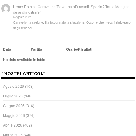
Henry Roth
su
Caravello: “Ravenna più avanti. Spezia? Tante idee, ma
deve dimostrare”
6 Agosto 2026
Caravello ha ragione. Ha fotografato la situazione. Occorre che i vecchi sintolgano
dagli zebedei!
Data
Partita
Orario/Risultati
No data available in table
I NOSTRI ARTICOLI
Agosto 2026
(108)
Luglio 2026
(346)
Giugno 2026
(316)
Maggio 2026
(376)
Aprile 2026
(402)
Marzo 2026
(440)