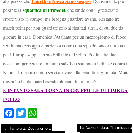
Pairetto e Nasca siano sospesi
alla piazza che
. Decisamente più
squalifica di Provedel
pesante la
, che stride con il grossolano
errore visto in campo, ma bisogna guardare avanti. Restano tre
match point per non guardare solo ai risultati altrui, di cui due da
giocare in casa. Domenica l’Atalanta per un mezzogiorno di fuoco:
serviranno coraggio e pazienza contro una squadra ancora in lotta
per l’Europa seppur meno brillante del solito. Poi le altre due
occasioni per cercare un punto salvifico saranno a Udine e contro il
Napoli. Lo scorso anno servì arrivare alla penultima giornata, Motta
riuscirà ad anticipare l’evento almeno di un turno?
E INTANTO SALA TORNA IN GRUPPO: LE ULTIME DA
FOLLO
Fa
T
W
ce
wi
ha
La Nazione dura: “La misura è
←
Fattore Z: Zoet pronto al
bo
tte
ts