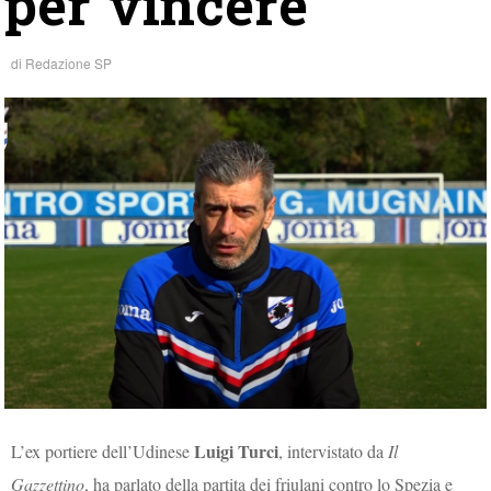
per vincere”
di
Redazione SP
Luigi Turci
L’ex portiere dell’Udinese
, intervistato da
Il
Gazzettino
, ha parlato della partita dei friulani contro lo Spezia e