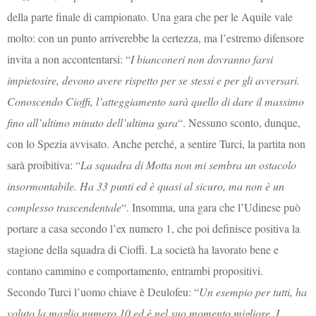
della parte finale di campionato. Una gara che per le Aquile vale
molto: con un punto arriverebbe la certezza, ma l’estremo difensore
invita a non accontentarsi: “
I bianconeri non dovranno farsi
impietosire, devono avere rispetto per se stessi e per gli avversari.
Conoscendo Cioffi, l’atteggiamento sarà quello di dare il massimo
fino all’ultimo minuto dell’ultima gara
“. Nessuno sconto, dunque,
con lo Spezia avvisato. Anche perché, a sentire Turci, la partita non
sarà proibitiva: “
La squadra di Motta non mi sembra un ostacolo
insormontabile. Ha 33 punti ed è quasi al sicuro, ma non è un
complesso trascendentale
“. Insomma, una gara che l’Udinese può
portare a casa secondo l’ex numero 1, che poi definisce positiva la
stagione della squadra di Cioffi. La società ha lavorato bene e
contano cammino e comportamento, entrambi propositivi.
Secondo Turci l’uomo chiave è Deulofeu: “
Un esempio per tutti, ha
voluto la maglia numero 10 ed è nel suo momento migliore. I