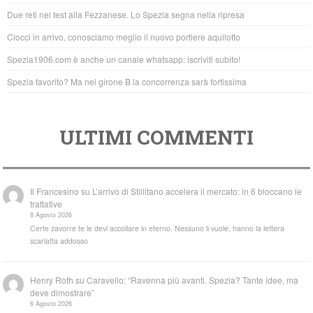
o
p
Due reti nel test alla Fezzanese. Lo Spezia segna nella ripresa
o
p
Ciocci in arrivo, conosciamo meglio il nuovo portiere aquilotto
k
Spezia1906.com è anche un canale whatsapp: iscriviti subito!
Spezia favorito? Ma nel girone B la concorrenza sarà fortissima
ULTIMI COMMENTI
Il Francesino
su
L’arrivo di Stillitano accelera il mercato: in 6 bloccano le
trattative
8 Agosto 2026
Certe zavorre te le devi accollare in eterno. Nessuno li vuole, hanno la lettera
scarlatta addosso
Henry Roth
su
Caravello: “Ravenna più avanti. Spezia? Tante idee, ma
deve dimostrare”
6 Agosto 2026