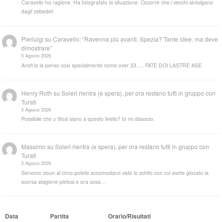
Caravello ha ragione. Ha fotografato la situazione. Occorre che i vecchi sintolgano
dagli zebedei!
Pierluigi
su
Caravello: “Ravenna più avanti. Spezia? Tante idee, ma deve
dimostrare”
5 Agosto 2026
Anch'io la penso così specialmente come over 33..... FATE DOI LASTRE ASE
Henry Roth
su
Soleri rientra (e spera), per ora restano tutti in gruppo con
Turati
5 Agosto 2026
Possibile che u tifosi siano a questo livello? Io mi dissocio.
Massimo
su
Soleri rientra (e spera), per ora restano tutti in gruppo con
Turati
5 Agosto 2026
Servono cloun al circo potete accomodarvi visto lo schifo con cui avete giocato la
scorsa stagione pietosi e ora cosa…
Data
Partita
Orario/Risultati