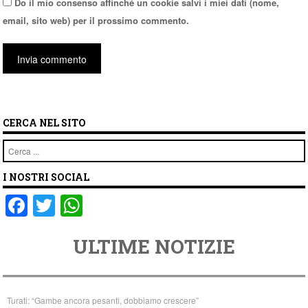
Do il mio consenso affinché un cookie salvi i miei dati (nome,
email, sito web) per il prossimo commento.
CERCA NEL SITO
Cerca
I NOSTRI SOCIAL
F
T
W
a
wi
h
ULTIME NOTIZIE
c
tt
at
e
er
s
b
A
Turati: “Gambe ancora pesanti, dobbiamo crescere”