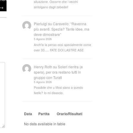
situazione. Occorre che i vecchi
→
sintolgano dagli zebedei!
Pierluigi
su
Caravello: “Ravenna
più avanti. Spezia? Tante idee, ma
deve dimostrare”
5 Agosto 2026
Anch'io la penso così specialmente come
over 33..... FATE DOI LASTRE ASE
Henry Roth
su
Soleri rientra (e
spera), per ora restano tutti in
gruppo con Turati
5 Agosto 2026
Possibile che u tifosi siano a questo
livello? Io mi dissocio.
Data
Partita
Orario/Risultati
No data available in table