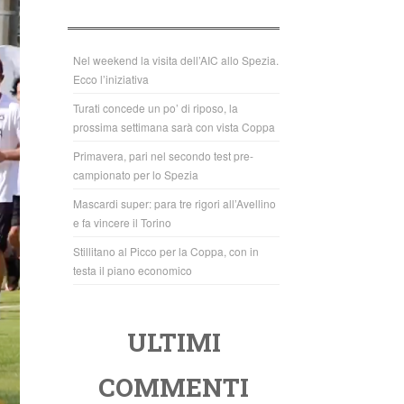
b
A
o
p
o
p
Nel weekend la visita dell’AIC allo Spezia.
Ecco l’iniziativa
k
Turati concede un po’ di riposo, la
prossima settimana sarà con vista Coppa
Primavera, pari nel secondo test pre-
campionato per lo Spezia
Mascardi super: para tre rigori all’Avellino
e fa vincere il Torino
Stillitano al Picco per la Coppa, con in
testa il piano economico
ULTIMI
COMMENTI