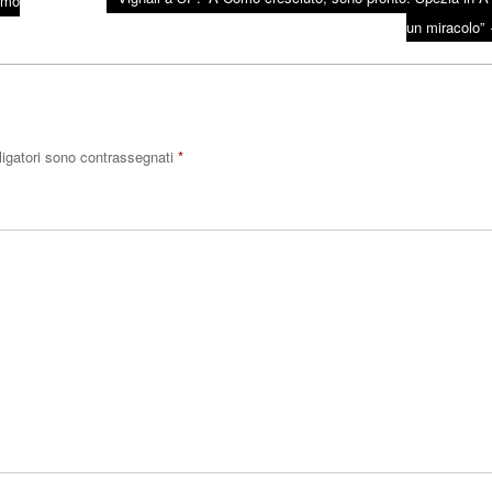
iamo
un miracolo”
ligatori sono contrassegnati
*