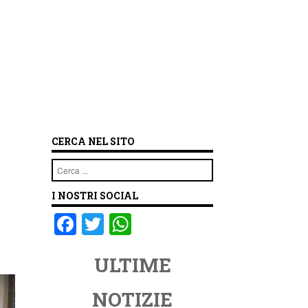
CERCA NEL SITO
Cerca
I NOSTRI SOCIAL
F
T
W
a
wi
h
ULTIME
c
tt
at
e
er
s
NOTIZIE