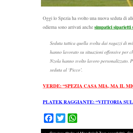
Oggi lo Spezia ha svolto una nuova seduta di all
simpatici siparietti
odierna sono arrivati anche
Seduta tattica quella svolta dai ragazzi di 
hanno lavorato su situazioni offensive per c
Nzola hanno svolto lavoro personalizzato. 
seduta al ‘Picco’.
VERDE: “SPEZIA CASA MIA, MA IL M
PLATEK RAGGIANTE: “VITTORIA SUL
Fa
T
W
ce
wi
ha
←