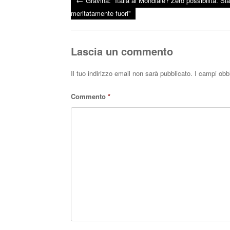
Gravina: “Italia al Mondiale? Zero possibilità. S
bo
tte
ts
Post navigation
meritatamente fuori”
ok
r
A
pp
Lascia un commento
Il tuo indirizzo email non sarà pubblicato.
I campi obb
Commento
*