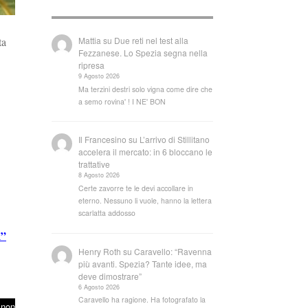
Mattia
su
Due reti nel test alla
ta
Fezzanese. Lo Spezia segna nella
ripresa
9 Agosto 2026
Ma terzini destri solo vigna come dire che
a semo rovina' ! I NE' BON
Il Francesino
su
L’arrivo di Stillitano
accelera il mercato: in 6 bloccano le
trattative
8 Agosto 2026
Certe zavorre te le devi accollare in
eterno. Nessuno li vuole, hanno la lettera
scarlatta addosso
”
Henry Roth
su
Caravello: “Ravenna
più avanti. Spezia? Tante idee, ma
deve dimostrare”
6 Agosto 2026
Caravello ha ragione. Ha fotografato la
 non