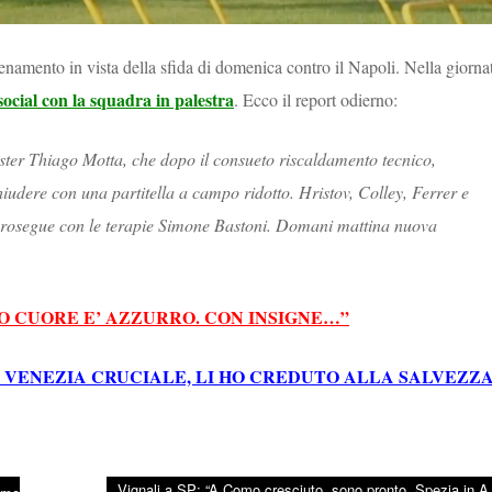
enamento in vista della sfida di domenica contro il Napoli. Nella giorna
 social con la squadra in palestra
. Ecco il report odierno:
mister Thiago Motta, che dopo il consueto riscaldamento tecnico,
hiudere con una partitella a campo ridotto. Hristov, Colley, Ferrer e
Prosegue con le terapie Simone Bastoni. Domani mattina nuova
IO CUORE E’ AZZURRO. CON INSIGNE…”
 VENEZIA CRUCIALE, LI HO CREDUTO ALLA SALVEZZA
Vignali a SP: “A Como cresciuto, sono pronto. Spezia in A