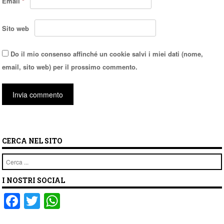
Email
*
Sito web
Do il mio consenso affinché un cookie salvi i miei dati (nome,
email, sito web) per il prossimo commento.
CERCA NEL SITO
Cerca
I NOSTRI SOCIAL
F
T
W
a
wi
h