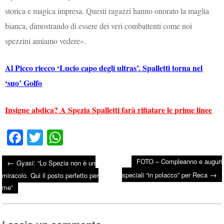
storica e magica impresa. Questi ragazzi hanno onorato la maglia
bianca, dimostrando di essere dei veri combattenti come noi
spezzini amiamo vedere».
Al Picco riecco ‘Lucio capo degli ultras’. Spalletti torna nel
‘suo’ Golfo
Insigne abdica? A Spezia Spalletti farà rifiatare le prime linee
Fa
T
W
ce
wi
ha
FOTO – Compleanno e auguri
←
Gyasi: “Lo Spezia non è un
bo
tte
ts
→
Post navigation
speciali “in polacco” per Reca
miracolo. Qui il posto perfetto per
ok
r
A
me”
pp