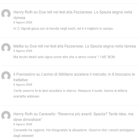
Henry Roth
su
Due reti nel test alla Fezzanese. Lo Spezia segna nella
ripresa
9 Agosto 2026
In C Vignali gioca con la benda negli occhi, ed è il migliore in campo.
Mattia
su
Due reti nel test alla Fezzanese. Lo Spezia segna nella ripresa
9 Agosto 2026
Ma terzini destri solo vigna come dire che a semo rovina' ! I NE' BON
Il Francesino
su
L’arrivo di Stillitano accelera il mercato: in 6 bloccano le
trattative
8 Agosto 2026
Certe zavorre te le devi accollare in eterno. Nessuno li vuole, hanno la lettera
scarlatta addosso
Henry Roth
su
Caravello: “Ravenna più avanti. Spezia? Tante idee, ma
deve dimostrare”
6 Agosto 2026
Caravello ha ragione. Ha fotografato la situazione. Occorre che i vecchi sintolgano
dagli zebedei!