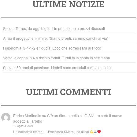
ULTIME NOTIZIE
c
tt
at
e
er
s
b
A
Spezia-Torres, da oggi biglietti in prelazione a prezzi ribassati
o
p
Al via il progetto femminile: “Siamo pronti, saremo carichi al via”
o
p
Fisionomia, 3-4-1-2 e fiducia. Ecco che Torres sarà al Picco
k
Verso la coppa in 4 a rischio forfait. Turati fa la conta in settimana
Spezia, 50 anni di passione. I fedeli sono cresciuti a vista d’occhio
ULTIMI COMMENTI
Enrico Martinetto
su
C’è un ritorno nello staff. Siviero sarà il nuovo
addetto all’arbitro
10 Agosto 2026
Un bellissimo ritorno..... Francesco Siviero uno di noi