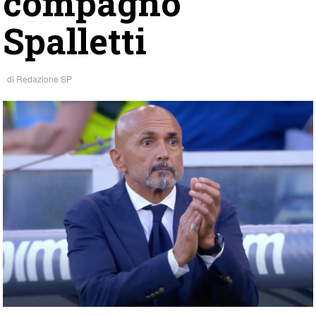
compagno
Spalletti
di
Redazione SP