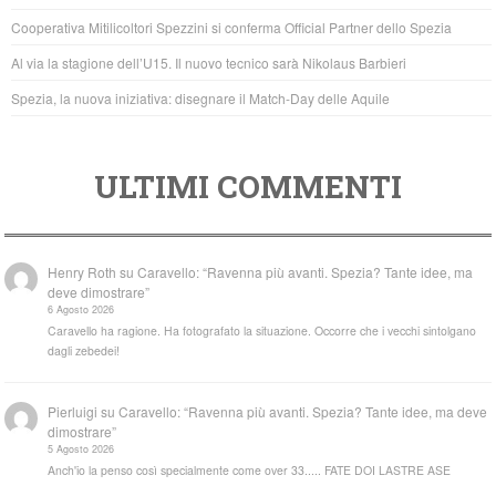
o
p
Cooperativa Mitilicoltori Spezzini si conferma Official Partner dello Spezia
k
Al via la stagione dell’U15. Il nuovo tecnico sarà Nikolaus Barbieri
Spezia, la nuova iniziativa: disegnare il Match-Day delle Aquile
ULTIMI COMMENTI
Henry Roth
su
Caravello: “Ravenna più avanti. Spezia? Tante idee, ma
deve dimostrare”
6 Agosto 2026
Caravello ha ragione. Ha fotografato la situazione. Occorre che i vecchi sintolgano
dagli zebedei!
Pierluigi
su
Caravello: “Ravenna più avanti. Spezia? Tante idee, ma deve
dimostrare”
5 Agosto 2026
Anch'io la penso così specialmente come over 33..... FATE DOI LASTRE ASE