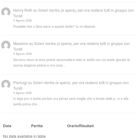
Henry Roth
su
Soleri rientra (e spera), per ora restano tutti in gruppo con
Turati
5 Agosto 2026
Possibile che u tifosi siano a questo livello? Io mi dissocio.
Massimo
su
Soleri rientra (e spera), per ora restano tutti in gruppo con
Turati
5 Agosto 2026
Servono cloun al circo potete accomodarvi visto lo schifo con cui avete giocato la
scorsa stagione pietosi e ora cosa…
Pierluigi
su
Soleri rientra (e spera), per ora restano tutti in gruppo con
Turati
5 Agosto 2026
In lega pro ci avete portato ora penso sarà meglio che vi levate dalle p...e e alla
svelta prima che…
Data
Partita
Orario/Risultati
No data available in table