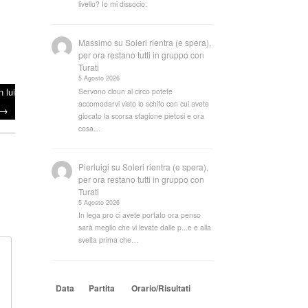
livello? Io mi dissocio.
Massimo
su
Soleri rientra (e spera),
per ora restano tutti in gruppo con
Turati
5 Agosto 2026
 lui
Servono cloun al circo potete
accomodarvi visto lo schifo con cui avete
→
giocato la scorsa stagione pietosi e ora
cosa…
Pierluigi
su
Soleri rientra (e spera),
per ora restano tutti in gruppo con
Turati
5 Agosto 2026
In lega pro ci avete portato ora penso
sarà meglio che vi levate dalle p...e e alla
svelta prima che…
Data
Partita
Orario/Risultati