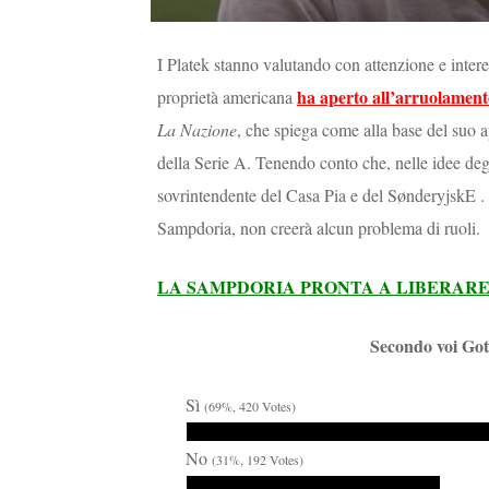
I Platek stanno valutando con attenzione e interes
ha aperto all’arruolament
proprietà americana
La Nazione
, che spiega come alla base del suo a
della Serie A. Tenendo conto che, nelle idee degl
sovrintendente del Casa Pia e del SønderyjskE . L
Sampdoria, non creerà alcun problema di ruoli.
LA SAMPDORIA PRONTA A LIBERARE 
Secondo voi Gott
Sì
(69%, 420 Votes)
No
(31%, 192 Votes)