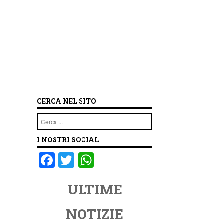
CERCA NEL SITO
Cerca
I NOSTRI SOCIAL
F
T
W
a
wi
h
ULTIME
c
tt
at
e
er
s
NOTIZIE