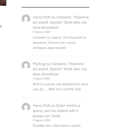
Henry Roth
su
Caravello: “Ravenna
più avanti. Spezia? Tante idee, ma
ve
deve dimostrare”
6 Agosto 2026
Caravello ha ragione. Ha fotografato la
situazione. Occorre che i vecchi
sintolgano dagli zebedei!
Pierluigi
su
Caravello: “Ravenna
più avanti. Spezia? Tante idee, ma
deve dimostrare”
5 Agosto 2026
Anch'io la penso così specialmente come
over 33..... FATE DOI LASTRE ASE
Henry Roth
su
Soleri rientra (e
spera), per ora restano tutti in
gruppo con Turati
5 Agosto 2026
Possibile che u tifosi siano a questo