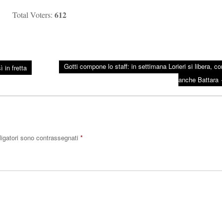
612
Total Voters:
Gotti compone lo staff: in settimana Lorieri si libera, con
 in fretta
anche Battara
ligatori sono contrassegnati
*