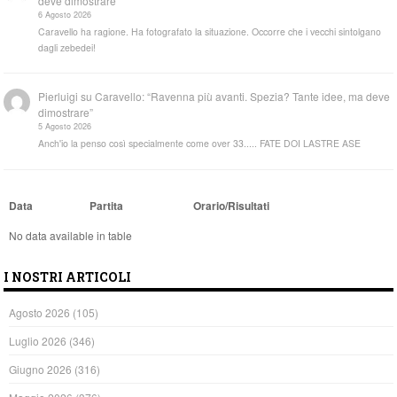
deve dimostrare”
6 Agosto 2026
Caravello ha ragione. Ha fotografato la situazione. Occorre che i vecchi sintolgano
dagli zebedei!
Pierluigi
su
Caravello: “Ravenna più avanti. Spezia? Tante idee, ma deve
dimostrare”
5 Agosto 2026
Anch'io la penso così specialmente come over 33..... FATE DOI LASTRE ASE
Data
Partita
Orario/Risultati
No data available in table
I NOSTRI ARTICOLI
Agosto 2026
(105)
Luglio 2026
(346)
Giugno 2026
(316)