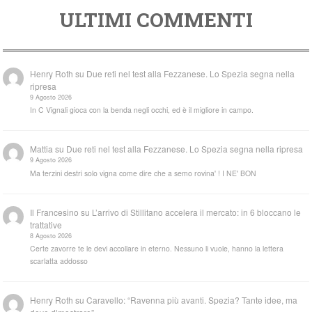
ULTIMI COMMENTI
Henry Roth
su
Due reti nel test alla Fezzanese. Lo Spezia segna nella
ripresa
9 Agosto 2026
In C Vignali gioca con la benda negli occhi, ed è il migliore in campo.
Mattia
su
Due reti nel test alla Fezzanese. Lo Spezia segna nella ripresa
9 Agosto 2026
Ma terzini destri solo vigna come dire che a semo rovina' ! I NE' BON
Il Francesino
su
L’arrivo di Stillitano accelera il mercato: in 6 bloccano le
trattative
8 Agosto 2026
Certe zavorre te le devi accollare in eterno. Nessuno li vuole, hanno la lettera
scarlatta addosso
Henry Roth
su
Caravello: “Ravenna più avanti. Spezia? Tante idee, ma