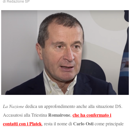
di
Redazione SP
La Nazione
dedica un approfondimento anche alla situazione DS.
Romairone
che ha confermato i
Accasatosi alla Triestina
,
contatti con i Platek
Carlo Osti
, resta il nome di
come principale