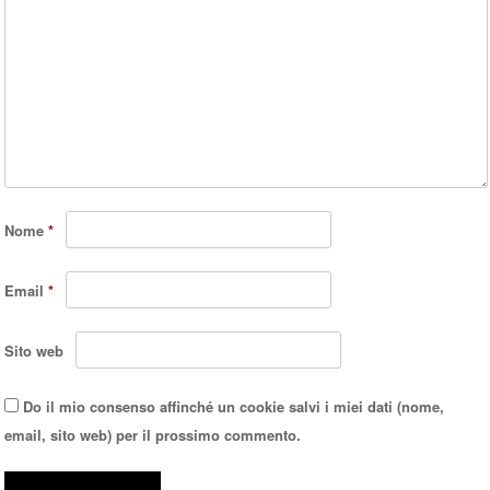
Nome
*
Email
*
Sito web
Do il mio consenso affinché un cookie salvi i miei dati (nome,
email, sito web) per il prossimo commento.