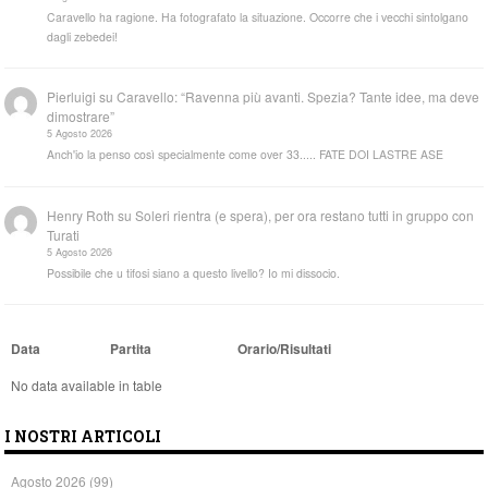
Caravello ha ragione. Ha fotografato la situazione. Occorre che i vecchi sintolgano
dagli zebedei!
Pierluigi
su
Caravello: “Ravenna più avanti. Spezia? Tante idee, ma deve
dimostrare”
5 Agosto 2026
Anch'io la penso così specialmente come over 33..... FATE DOI LASTRE ASE
Henry Roth
su
Soleri rientra (e spera), per ora restano tutti in gruppo con
Turati
5 Agosto 2026
Possibile che u tifosi siano a questo livello? Io mi dissocio.
Data
Partita
Orario/Risultati
No data available in table
I NOSTRI ARTICOLI
Agosto 2026
(99)