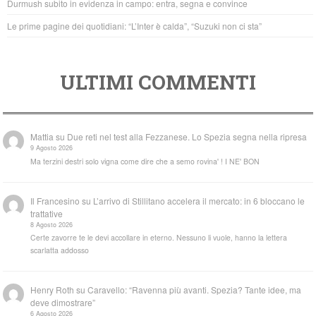
Durmush subito in evidenza in campo: entra, segna e convince
Le prime pagine dei quotidiani: “L’Inter è calda”, “Suzuki non ci sta”
ULTIMI COMMENTI
Mattia
su
Due reti nel test alla Fezzanese. Lo Spezia segna nella ripresa
9 Agosto 2026
Ma terzini destri solo vigna come dire che a semo rovina' ! I NE' BON
Il Francesino
su
L’arrivo di Stillitano accelera il mercato: in 6 bloccano le
trattative
8 Agosto 2026
Certe zavorre te le devi accollare in eterno. Nessuno li vuole, hanno la lettera
scarlatta addosso
Henry Roth
su
Caravello: “Ravenna più avanti. Spezia? Tante idee, ma
deve dimostrare”
6 Agosto 2026