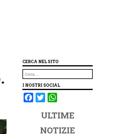
CERCA NEL SITO
.
Cerca
I NOSTRI SOCIAL
F
T
W
a
wi
h
ULTIME
c
tt
at
e
er
s
NOTIZIE