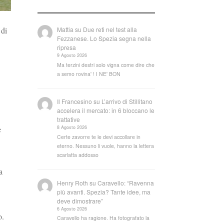
Mattia
su
Due reti nel test alla
 di
Fezzanese. Lo Spezia segna nella
ripresa
9 Agosto 2026
Ma terzini destri solo vigna come dire che
a semo rovina' ! I NE' BON
Il Francesino
su
L’arrivo di Stillitano
accelera il mercato: in 6 bloccano le
trattative
e
8 Agosto 2026
Certe zavorre te le devi accollare in
eterno. Nessuno li vuole, hanno la lettera
scarlatta addosso
a
Henry Roth
su
Caravello: “Ravenna
più avanti. Spezia? Tante idee, ma
deve dimostrare”
6 Agosto 2026
o.
Caravello ha ragione. Ha fotografato la