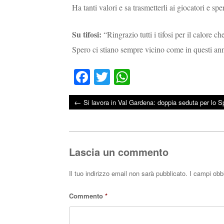
Ha tanti valori e sa trasmetterli ai giocatori e sp
Su tifosi:
“Ringrazio tutti i tifosi per il calore 
Spero ci stiano sempre vicino come in questi ann
Fa
T
W
ce
wi
ha
←
Si lavora in Val Gardena: doppia seduta per lo S
bo
tte
ts
Post navigation
ok
r
A
pp
Lascia un commento
Il tuo indirizzo email non sarà pubblicato.
I campi obb
Commento
*