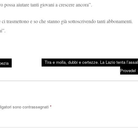
ero possa aiutare tanti giovani a crescere ancora”.
che ci trasmettono e so che stanno già sottoscrivendo tanti abbonamenti.
i”.
Tira e molla, dubbi e certezze. La Lazio tenta l’assal
pezia
Provedel
ligatori sono contrassegnati
*