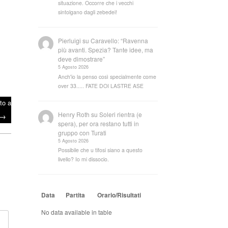
situazione. Occorre che i vecchi
sintolgano dagli zebedei!
Pierluigi
su
Caravello: “Ravenna
più avanti. Spezia? Tante idee, ma
deve dimostrare”
5 Agosto 2026
Anch'io la penso così specialmente come
over 33..... FATE DOI LASTRE ASE
to a
Henry Roth
su
Soleri rientra (e
→
spera), per ora restano tutti in
gruppo con Turati
5 Agosto 2026
Possibile che u tifosi siano a questo
livello? Io mi dissocio.
Data
Partita
Orario/Risultati
No data available in table