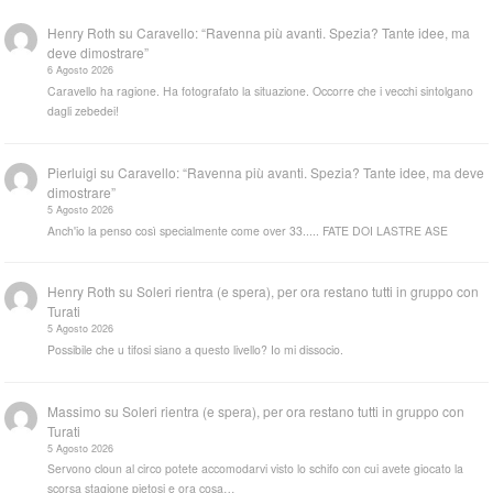
Henry Roth
su
Caravello: “Ravenna più avanti. Spezia? Tante idee, ma
deve dimostrare”
6 Agosto 2026
Caravello ha ragione. Ha fotografato la situazione. Occorre che i vecchi sintolgano
dagli zebedei!
Pierluigi
su
Caravello: “Ravenna più avanti. Spezia? Tante idee, ma deve
dimostrare”
5 Agosto 2026
Anch'io la penso così specialmente come over 33..... FATE DOI LASTRE ASE
Henry Roth
su
Soleri rientra (e spera), per ora restano tutti in gruppo con
Turati
5 Agosto 2026
Possibile che u tifosi siano a questo livello? Io mi dissocio.
Massimo
su
Soleri rientra (e spera), per ora restano tutti in gruppo con
Turati
5 Agosto 2026
Servono cloun al circo potete accomodarvi visto lo schifo con cui avete giocato la
scorsa stagione pietosi e ora cosa…