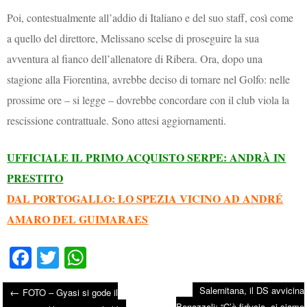
Poi, contestualmente all’addio di Italiano e del suo staff, così come
a quello del direttore, Melissano scelse di proseguire la sua
avventura al fianco dell’allenatore di Ribera. Ora, dopo una
stagione alla Fiorentina, avrebbe deciso di tornare nel Golfo: nelle
prossime ore – si legge – dovrebbe concordare con il club viola la
rescissione contrattuale. Sono attesi aggiornamenti.
UFFICIALE IL PRIMO ACQUISTO SERPE: ANDRÀ IN
PRESTITO
DAL PORTOGALLO: LO SPEZIA VICINO AD ANDRÉ
AMARO DEL GUIMARAES
Fa
T
W
ce
wi
ha
Salernitana, il DS avvicina
←
FOTO – Gyasi si gode il
bo
tte
ts
Bonazzoli: “C’è fiducia, ci siamo