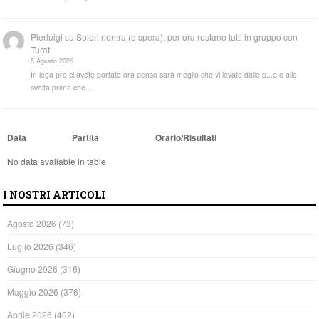
Pierluigi
su
Soleri rientra (e spera), per ora restano tutti in gruppo con
Turati
5 Agosto 2026
In lega pro ci avete portato ora penso sarà meglio che vi levate dalle p...e e alla
svelta prima che…
Data
Partita
Orario/Risultati
No data available in table
I NOSTRI ARTICOLI
Agosto 2026
(73)
Luglio 2026
(346)
Giugno 2026
(316)
Maggio 2026
(376)
Aprile 2026
(402)