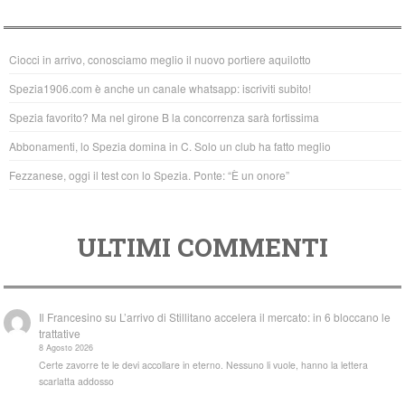
e
er
s
b
A
Ciocci in arrivo, conosciamo meglio il nuovo portiere aquilotto
o
p
Spezia1906.com è anche un canale whatsapp: iscriviti subito!
o
p
Spezia favorito? Ma nel girone B la concorrenza sarà fortissima
k
Abbonamenti, lo Spezia domina in C. Solo un club ha fatto meglio
Fezzanese, oggi il test con lo Spezia. Ponte: “È un onore”
ULTIMI COMMENTI
Il Francesino
su
L’arrivo di Stillitano accelera il mercato: in 6 bloccano le
trattative
8 Agosto 2026
Certe zavorre te le devi accollare in eterno. Nessuno li vuole, hanno la lettera
scarlatta addosso