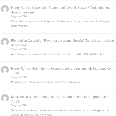
Henry Roth
su
Caravello: “Ravenna più avanti. Spezia? Tante idee, ma
deve dimostrare”
6 Agosto 2026
Caravello ha ragione. Ha fotografato la situazione. Occorre che i vecchi sintolgano
dagli zebedei!
Pierluigi
su
Caravello: “Ravenna più avanti. Spezia? Tante idee, ma deve
dimostrare”
5 Agosto 2026
Anch'io la penso così specialmente come over 33..... FATE DOI LASTRE ASE
Henry Roth
su
Soleri rientra (e spera), per ora restano tutti in gruppo con
Turati
5 Agosto 2026
Possibile che u tifosi siano a questo livello? Io mi dissocio.
Massimo
su
Soleri rientra (e spera), per ora restano tutti in gruppo con
Turati
5 Agosto 2026
Servono cloun al circo potete accomodarvi visto lo schifo con cui avete giocato la
scorsa stagione pietosi e ora cosa…