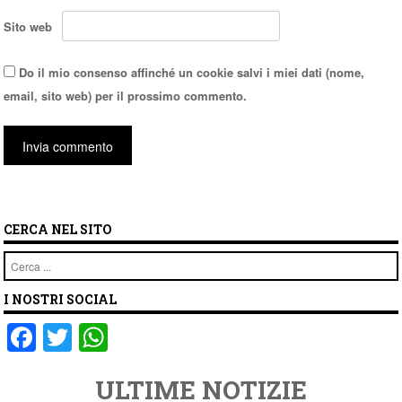
Sito web
Do il mio consenso affinché un cookie salvi i miei dati (nome,
email, sito web) per il prossimo commento.
CERCA NEL SITO
Cerca
I NOSTRI SOCIAL
F
T
W
a
wi
h
ULTIME NOTIZIE
c
tt
at