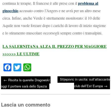
problema al
continua le terapie. Il francese è alle prese con il
ginocchio
accusato contro l’Angers e ne avrà per un altro mese
circa. Infine, anche Verde è strettamente monitorato: il 10 delle
Aquile non vuole forzare dopo i carichi di lavoro di inizio stagione
e lo stiramento muscolare occorsogli sempre contro i transalpini.
LA SALERNITANA ALZA IL PREZZO PER MAGGIORE
>>>>>> LE ULTIME
Fa
T
W
ce
wi
ha
Stijepovic in uscita: sull’attaccante
←
Risolta la querelle Dragowski:
bo
tte
ts
→
Post navigation
club dell’Est Europa
oggi il portiere sarà dello Spezia
ok
r
A
pp
Lascia un commento