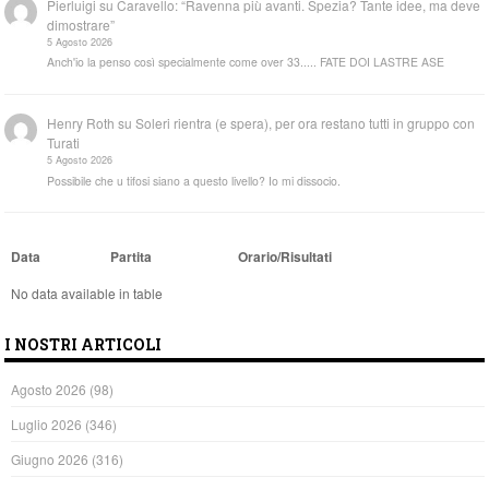
Pierluigi
su
Caravello: “Ravenna più avanti. Spezia? Tante idee, ma deve
dimostrare”
5 Agosto 2026
Anch'io la penso così specialmente come over 33..... FATE DOI LASTRE ASE
Henry Roth
su
Soleri rientra (e spera), per ora restano tutti in gruppo con
Turati
5 Agosto 2026
Possibile che u tifosi siano a questo livello? Io mi dissocio.
Data
Partita
Orario/Risultati
No data available in table
I NOSTRI ARTICOLI
Agosto 2026
(98)
Luglio 2026
(346)
Giugno 2026
(316)