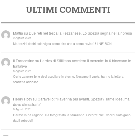
ULTIMI COMMENTI
Mattia
su
Due reti nel test alla Fezzanese. Lo Spezia segna nella ripresa
9 Agosto 2026
Ma terzini destri solo vigna come dire che a semo rovina' ! I NE' BON
Il Francesino
su
L’arrivo di Stillitano accelera il mercato: in 6 bloccano le
trattative
8 Agosto 2026
Certe zavorre te le devi accollare in eterno. Nessuno li vuole, hanno la lettera
scarlatta addosso
Henry Roth
su
Caravello: “Ravenna più avanti. Spezia? Tante idee, ma
deve dimostrare”
6 Agosto 2026
Caravello ha ragione. Ha fotografato la situazione. Occorre che i vecchi sintolgano
dagli zebedei!