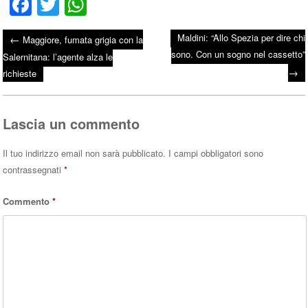
Fa
T
W
ce
wi
ha
Maldini: “Allo Spezia per dire chi
←
Maggiore, fumata grigia con la
bo
tte
ts
sono. Con un sogno nel cassetto”
Post navigation
Salernitana: l’agente alza le
ok
r
A
→
richieste
pp
Lascia un commento
Il tuo indirizzo email non sarà pubblicato.
I campi obbligatori sono
contrassegnati
*
Commento
*