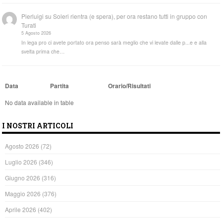
Pierluigi
su
Soleri rientra (e spera), per ora restano tutti in gruppo con
Turati
5 Agosto 2026
In lega pro ci avete portato ora penso sarà meglio che vi levate dalle p...e e alla
svelta prima che…
Data
Partita
Orario/Risultati
No data available in table
I NOSTRI ARTICOLI
Agosto 2026
(72)
Luglio 2026
(346)
Giugno 2026
(316)
Maggio 2026
(376)
Aprile 2026
(402)