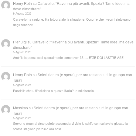
Henry Roth
su
Caravello: “Ravenna più avanti. Spezia? Tante idee, ma
deve dimostrare”
6 Agosto 2026
Caravello ha ragione. Ha fotografato la situazione. Occorre che i vecchi sintolgano
dagli zebedei!
Pierluigi
su
Caravello: “Ravenna più avanti. Spezia? Tante idee, ma deve
dimostrare”
5 Agosto 2026
Anch'io la penso così specialmente come over 33..... FATE DOI LASTRE ASE
Henry Roth
su
Soleri rientra (e spera), per ora restano tutti in gruppo con
Turati
5 Agosto 2026
Possibile che u tifosi siano a questo livello? Io mi dissocio.
Massimo
su
Soleri rientra (e spera), per ora restano tutti in gruppo con
Turati
5 Agosto 2026
Servono cloun al circo potete accomodarvi visto lo schifo con cui avete giocato la
scorsa stagione pietosi e ora cosa…