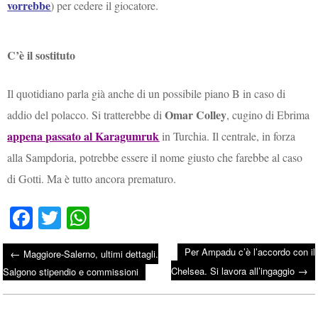
vorrebbe
) per cedere il giocatore.
C’è il sostituto
Il quotidiano parla già anche di un possibile piano B in caso di
Omar Colley
addio del polacco. Si tratterebbe di
, cugino di Ebrima
appena passato al Karagumruk
in Turchia. Il centrale, in forza
alla Sampdoria, potrebbe essere il nome giusto che farebbe al caso
di Gotti. Ma è tutto ancora prematuro.
Fa
T
W
ce
wi
ha
Per Ampadu c’è l’accordo con il
←
Maggiore-Salerno, ultimi dettagli.
bo
tte
ts
→
Post navigation
Chelsea. Si lavora all’ingaggio
Salgono stipendio e commissioni
ok
r
A
pp