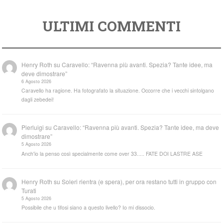
ULTIMI COMMENTI
Henry Roth
su
Caravello: “Ravenna più avanti. Spezia? Tante idee, ma
deve dimostrare”
6 Agosto 2026
Caravello ha ragione. Ha fotografato la situazione. Occorre che i vecchi sintolgano
dagli zebedei!
Pierluigi
su
Caravello: “Ravenna più avanti. Spezia? Tante idee, ma deve
dimostrare”
5 Agosto 2026
Anch'io la penso così specialmente come over 33..... FATE DOI LASTRE ASE
Henry Roth
su
Soleri rientra (e spera), per ora restano tutti in gruppo con
Turati
5 Agosto 2026
Possibile che u tifosi siano a questo livello? Io mi dissocio.