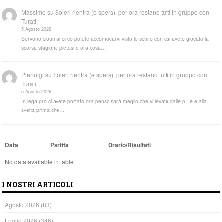
Massimo
su
Soleri rientra (e spera), per ora restano tutti in gruppo con
Turati
5 Agosto 2026
Servono cloun al circo potete accomodarvi visto lo schifo con cui avete giocato la
scorsa stagione pietosi e ora cosa…
Pierluigi
su
Soleri rientra (e spera), per ora restano tutti in gruppo con
Turati
5 Agosto 2026
In lega pro ci avete portato ora penso sarà meglio che vi levate dalle p...e e alla
svelta prima che…
Data
Partita
Orario/Risultati
No data available in table
I NOSTRI ARTICOLI
Agosto 2026
(83)
Luglio 2026
(346)