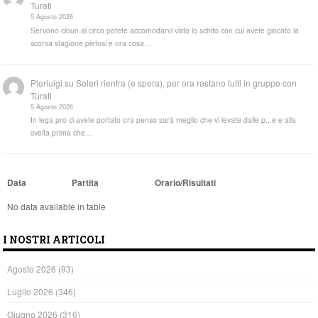
Turati
5 Agosto 2026
Servono cloun al circo potete accomodarvi visto lo schifo con cui avete giocato la
scorsa stagione pietosi e ora cosa…
Pierluigi
su
Soleri rientra (e spera), per ora restano tutti in gruppo con
Turati
5 Agosto 2026
In lega pro ci avete portato ora penso sarà meglio che vi levate dalle p...e e alla
svelta prima che…
Data
Partita
Orario/Risultati
No data available in table
I NOSTRI ARTICOLI
Agosto 2026
(93)
Luglio 2026
(346)
Giugno 2026
(316)