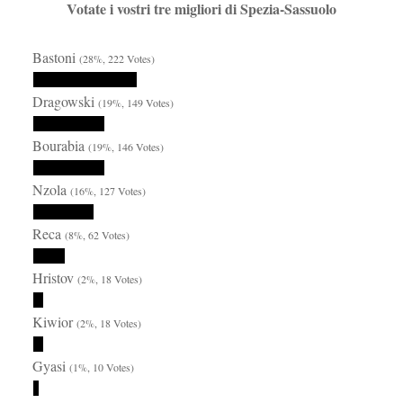
Votate i vostri tre migliori di Spezia-Sassuolo
Bastoni
(28%, 222 Votes)
Dragowski
(19%, 149 Votes)
Bourabia
(19%, 146 Votes)
Nzola
(16%, 127 Votes)
Reca
(8%, 62 Votes)
Hristov
(2%, 18 Votes)
Kiwior
(2%, 18 Votes)
Gyasi
(1%, 10 Votes)