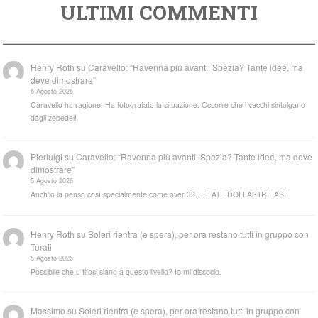
ULTIMI COMMENTI
Henry Roth
su
Caravello: “Ravenna più avanti. Spezia? Tante idee, ma
deve dimostrare”
6 Agosto 2026
Caravello ha ragione. Ha fotografato la situazione. Occorre che i vecchi sintolgano
dagli zebedei!
Pierluigi
su
Caravello: “Ravenna più avanti. Spezia? Tante idee, ma deve
dimostrare”
5 Agosto 2026
Anch'io la penso così specialmente come over 33..... FATE DOI LASTRE ASE
Henry Roth
su
Soleri rientra (e spera), per ora restano tutti in gruppo con
Turati
5 Agosto 2026
Possibile che u tifosi siano a questo livello? Io mi dissocio.
Massimo
su
Soleri rientra (e spera), per ora restano tutti in gruppo con