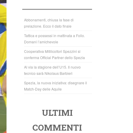
b
A
o
p
o
p
Abbonamenti, chiusa la fase di
prelazione. Ecco il dato finale
k
Tattica e possessi in mattinata a Follo.
Domani l’amichevole
Cooperativa Mitilicoltori Spezzini si
conferma Official Partner dello Spezia
Al via la stagione dell’U15. Il nuovo
tecnico sarà Nikolaus Barbieri
Spezia, la nuova iniziativa: disegnare il
Match-Day delle Aquile
ULTIMI
COMMENTI