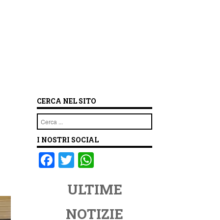
CERCA NEL SITO
Cerca
I NOSTRI SOCIAL
F
T
W
a
wi
h
ULTIME
c
tt
at
e
er
s
NOTIZIE