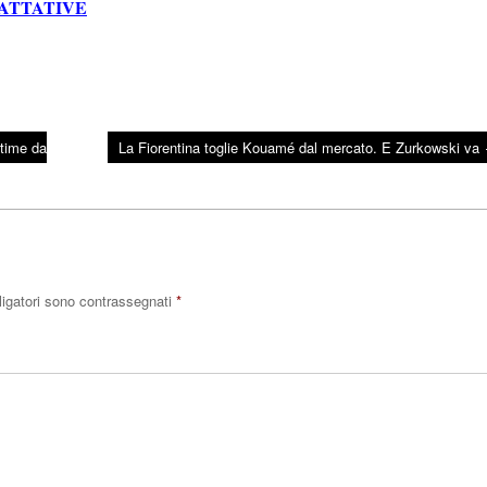
RATTATIVE
ltime da
La Fiorentina toglie Kouamé dal mercato. E Zurkowski va
ligatori sono contrassegnati
*