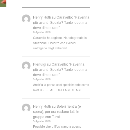
Henry Roth
su
Caravello: “Ravenna
più avanti. Spezia? Tante idee, ma
deve dimostrare”
6 Agosto 2026
Caravello ha ragione. Ha fotografato la
situazione. Occorre che i vecchi
sintolgano dagli zebedei!
Pierluigi
su
Caravello: “Ravenna
più avanti. Spezia? Tante idee, ma
deve dimostrare”
5 Agosto 2026
Anch'io la penso così specialmente come
over 33..... FATE DOI LASTRE ASE
Henry Roth
su
Soleri rientra (e
spera), per ora restano tutti in
gruppo con Turati
5 Agosto 2026
Possibile che u tifosi siano a questo