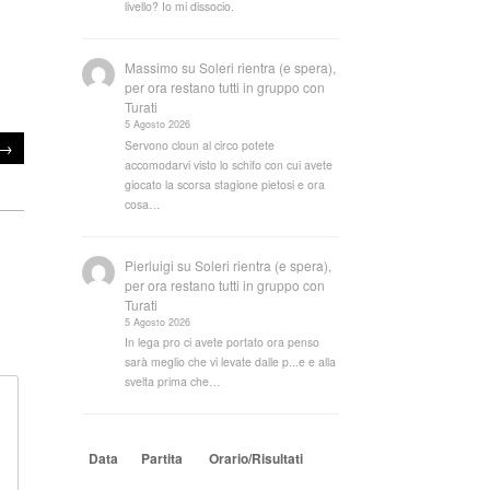
livello? Io mi dissocio.
Massimo
su
Soleri rientra (e spera),
per ora restano tutti in gruppo con
Turati
5 Agosto 2026
→
Servono cloun al circo potete
accomodarvi visto lo schifo con cui avete
giocato la scorsa stagione pietosi e ora
cosa…
Pierluigi
su
Soleri rientra (e spera),
per ora restano tutti in gruppo con
Turati
5 Agosto 2026
In lega pro ci avete portato ora penso
sarà meglio che vi levate dalle p...e e alla
svelta prima che…
Data
Partita
Orario/Risultati