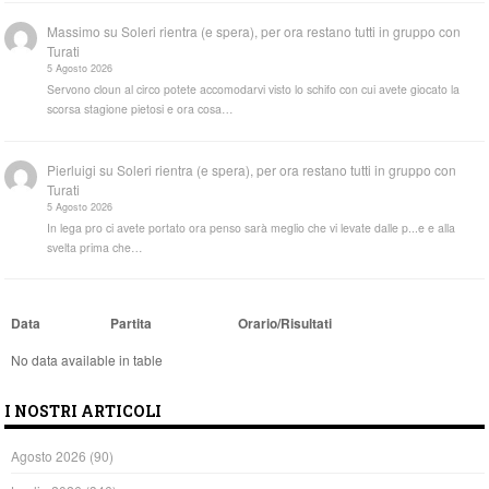
Massimo
su
Soleri rientra (e spera), per ora restano tutti in gruppo con
Turati
5 Agosto 2026
Servono cloun al circo potete accomodarvi visto lo schifo con cui avete giocato la
scorsa stagione pietosi e ora cosa…
Pierluigi
su
Soleri rientra (e spera), per ora restano tutti in gruppo con
Turati
5 Agosto 2026
In lega pro ci avete portato ora penso sarà meglio che vi levate dalle p...e e alla
svelta prima che…
Data
Partita
Orario/Risultati
No data available in table
I NOSTRI ARTICOLI
Agosto 2026
(90)