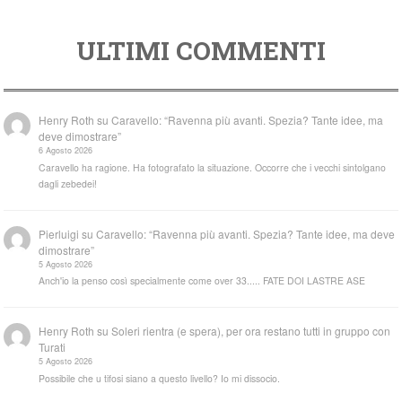
ULTIMI COMMENTI
Henry Roth
su
Caravello: “Ravenna più avanti. Spezia? Tante idee, ma
deve dimostrare”
6 Agosto 2026
Caravello ha ragione. Ha fotografato la situazione. Occorre che i vecchi sintolgano
dagli zebedei!
Pierluigi
su
Caravello: “Ravenna più avanti. Spezia? Tante idee, ma deve
dimostrare”
5 Agosto 2026
Anch'io la penso così specialmente come over 33..... FATE DOI LASTRE ASE
Henry Roth
su
Soleri rientra (e spera), per ora restano tutti in gruppo con
Turati
5 Agosto 2026
Possibile che u tifosi siano a questo livello? Io mi dissocio.