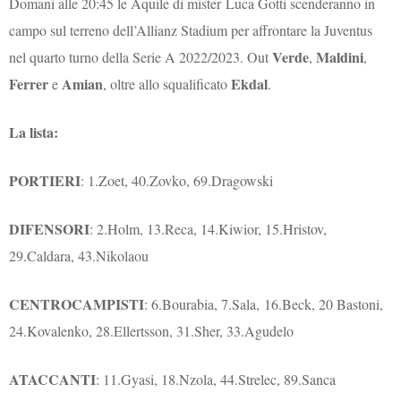
Domani alle 20:45 le Aquile di mister Luca Gotti scenderanno in
campo sul terreno dell’Allianz Stadium per affrontare la Juventus
Verde
Maldini
nel quarto turno della Serie A 2022/2023. Out
,
,
Ferrer
Amian
Ekdal
e
, oltre allo squalificato
.
La lista:
PORTIERI
: 1.Zoet, 40.Zovko, 69.Dragowski
DIFENSORI
: 2.Holm, 13.Reca, 14.Kiwior, 15.Hristov,
29.Caldara, 43.Nikolaou
CENTROCAMPISTI
: 6.Bourabia, 7.Sala, 16.Beck, 20 Bastoni,
24.Kovalenko, 28.Ellertsson, 31.Sher, 33.Agudelo
ATACCANTI
: 11.Gyasi, 18.Nzola, 44.Strelec, 89.Sanca