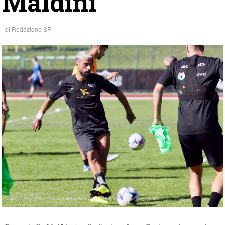
Maldini
di
Redazione SP