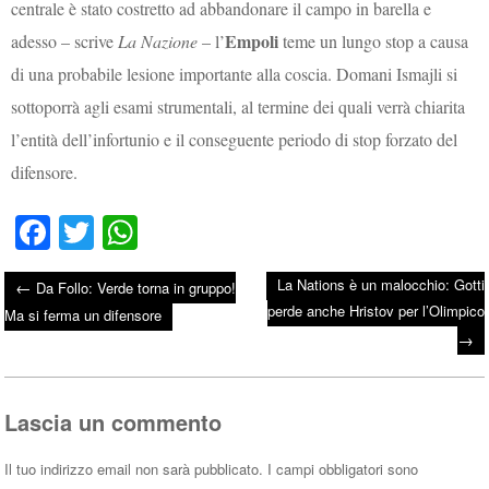
centrale è stato costretto ad abbandonare il campo in barella e
Empoli
adesso – scrive
La Nazione
– l’
teme un lungo stop a causa
di una probabile lesione importante alla coscia. Domani Ismajli si
sottoporrà agli esami strumentali, al termine dei quali verrà chiarita
l’entità dell’infortunio e il conseguente periodo di stop forzato del
difensore.
Fa
T
W
ce
wi
ha
La Nations è un malocchio: Gotti
←
Da Follo: Verde torna in gruppo!
bo
tte
ts
perde anche Hristov per l’Olimpico
Post navigation
Ma si ferma un difensore
ok
r
A
→
pp
Lascia un commento
Il tuo indirizzo email non sarà pubblicato.
I campi obbligatori sono