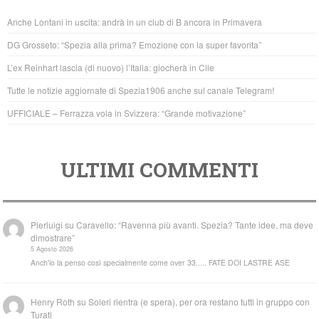
b
A
Anche Lontani in uscita: andrà in un club di B ancora in Primavera
o
p
DG Grosseto: “Spezia alla prima? Emozione con la super favorita”
o
p
L’ex Reinhart lascia (di nuovo) l’Italia: giocherà in Cile
k
Tutte le notizie aggiornate di Spezia1906 anche sul canale Telegram!
UFFICIALE – Ferrazza vola in Svizzera: “Grande motivazione”
ULTIMI COMMENTI
Pierluigi
su
Caravello: “Ravenna più avanti. Spezia? Tante idee, ma deve
dimostrare”
5 Agosto 2026
Anch'io la penso così specialmente come over 33..... FATE DOI LASTRE ASE
Henry Roth
su
Soleri rientra (e spera), per ora restano tutti in gruppo con
Turati