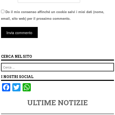
Do il mio consenso affinché un cookie salvi i miei dati (nome,
email, sito web) per il prossimo commento.
CERCA NEL SITO
Cerca
I NOSTRI SOCIAL
F
T
W
a
wi
h
ULTIME NOTIZIE
c
tt
at
e
er
s