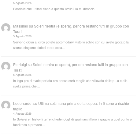
5 Agosto 2026
Possibile che u tifosi siano a questo livello? Io mi dissocio.
Massimo
su
Soleri rientra (e spera), per ora restano tutti in gruppo con
Turati
5 Agosto 2026
Servono cloun al circo potete accomodarvi visto lo schifo con cui avete giocato la
scorsa stagione pietosi e ora cosa…
Pierluigi
su
Soleri rientra (e spera), per ora restano tutti in gruppo con
Turati
5 Agosto 2026
In lega pro ci avete portato ora penso sarà meglio che vi levate dalle p...e e alla
svelta prima che…
Leoonardo.
su
Ultima settimana prima della coppa. In 6 sono a rischio
taglio
4 Agosto 2026
Io Solerei e Hristov li terrei chiedendogli di spalmarsi il loro ingaggio a quel punto o
fuori rosa o provare…