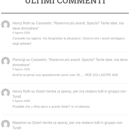
ULTIMI COMMENTI
Henry Roth
su
Caravello: “Ravenna più avanti. Spezia? Tante idee, ma
deve dimostrare”
6 Agosto 2026
Caravello ha ragione. Ha fotografato la situazione. Occorre che i vecchi sintolgano
dagli zebedei!
Pierluigi
su
Caravello: “Ravenna più avanti. Spezia? Tante idee, ma deve
dimostrare”
5 Agosto 2026
Anch'io la penso così specialmente come over 33..... FATE DOI LASTRE ASE
Henry Roth
su
Soleri rientra (e spera), per ora restano tutti in gruppo con
Turati
5 Agosto 2026
Possibile che u tifosi siano a questo livello? Io mi dissocio.
Massimo
su
Soleri rientra (e spera), per ora restano tutti in gruppo con
Turati