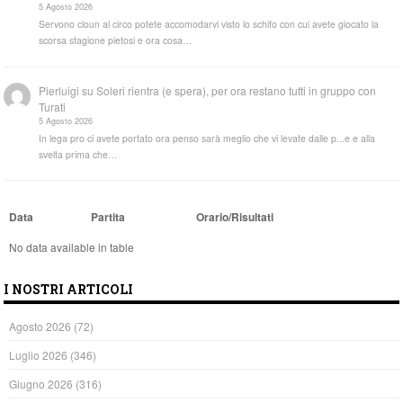
5 Agosto 2026
Servono cloun al circo potete accomodarvi visto lo schifo con cui avete giocato la
scorsa stagione pietosi e ora cosa…
Pierluigi
su
Soleri rientra (e spera), per ora restano tutti in gruppo con
Turati
5 Agosto 2026
In lega pro ci avete portato ora penso sarà meglio che vi levate dalle p...e e alla
svelta prima che…
Data
Partita
Orario/Risultati
No data available in table
I NOSTRI ARTICOLI
Agosto 2026
(72)
Luglio 2026
(346)
Giugno 2026
(316)