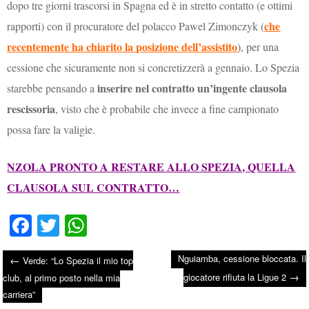
dopo tre giorni trascorsi in Spagna ed è in stretto contatto (e ottimi
che
rapporti) con il procuratore del polacco Pawel Zimonczyk (
recentemente ha chiarito la posizione dell’assistito
), per una
cessione che sicuramente non si concretizzerà a gennaio. Lo Spezia
inserire nel contratto un’ingente clausola
starebbe pensando a
rescissoria
, visto che è probabile che invece a fine campionato
possa fare la valigie.
NZOLA PRONTO A RESTARE ALLO SPEZIA, QUELLA
CLAUSOLA SUL CONTRATTO…
Fa
T
W
ce
wi
ha
Nguiamba, cessione bloccata. Il
←
Verde: “Lo Spezia il mio top
bo
tte
ts
→
Post navigation
giocatore rifiuta la Ligue 2
club, al primo posto nella mia
ok
r
A
carriera”