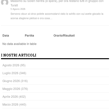
Massimo
su
Soleri rientra (e spera), per ora restano tutti in gruppo con
Turati
5 Agosto 2026
Servono cloun al circo potete accomodarvi visto lo schifo con cui avete giocato la
scorsa stagione pietosi e ora cosa…
Data
Partita
Orario/Risultati
No data available in table
I NOSTRI ARTICOLI
Agosto 2026
(95)
Luglio 2026
(346)
Giugno 2026
(316)
Maggio 2026
(376)
Aprile 2026
(402)
Marzo 2026
(440)