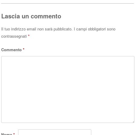
pp
Lascia un commento
Il tuo indirizzo email non sarà pubblicato.
I campi obbligatori sono
contrassegnati
*
Commento
*
Nome
*