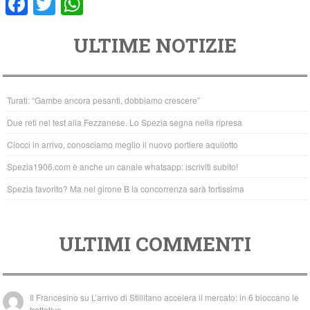
F
T
W
a
wi
h
ULTIME NOTIZIE
c
tt
at
e
er
s
b
A
Turati: “Gambe ancora pesanti, dobbiamo crescere”
o
p
Due reti nel test alla Fezzanese. Lo Spezia segna nella ripresa
o
p
Ciocci in arrivo, conosciamo meglio il nuovo portiere aquilotto
k
Spezia1906.com è anche un canale whatsapp: iscriviti subito!
Spezia favorito? Ma nel girone B la concorrenza sarà fortissima
ULTIMI COMMENTI
Il Francesino
su
L’arrivo di Stillitano accelera il mercato: in 6 bloccano le
trattative