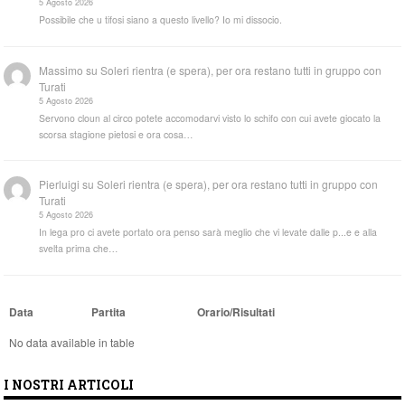
5 Agosto 2026
Possibile che u tifosi siano a questo livello? Io mi dissocio.
Massimo
su
Soleri rientra (e spera), per ora restano tutti in gruppo con
Turati
5 Agosto 2026
Servono cloun al circo potete accomodarvi visto lo schifo con cui avete giocato la
scorsa stagione pietosi e ora cosa…
Pierluigi
su
Soleri rientra (e spera), per ora restano tutti in gruppo con
Turati
5 Agosto 2026
In lega pro ci avete portato ora penso sarà meglio che vi levate dalle p...e e alla
svelta prima che…
Data
Partita
Orario/Risultati
No data available in table
I NOSTRI ARTICOLI