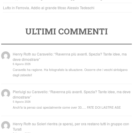
Lutto in Ferrovia. Addio al grande tifoso Alessio Tedeschi
ULTIMI COMMENTI
Henry Roth
su
Caravello: “Ravenna più avanti. Spezia? Tante idee, ma
deve dimostrare”
6 Agosto 2026
Caravello ha ragione. Ha fotografato la situazione. Occorre che i vecchi sintolgano
dagli zebedei!
Pierluigi
su
Caravello: “Ravenna più avanti. Spezia? Tante idee, ma deve
dimostrare”
5 Agosto 2026
Anch'io la penso così specialmente come over 33..... FATE DOI LASTRE ASE
Henry Roth
su
Soleri rientra (e spera), per ora restano tutti in gruppo con
Turati