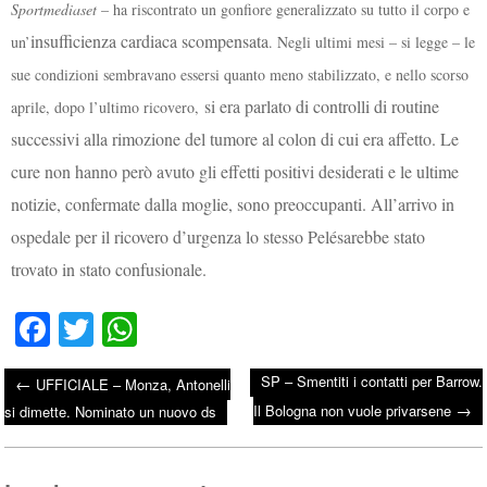
Sportmediaset
– ha
riscontrato un gonfiore generalizzato su tutto il corpo e
insufficienza cardiaca scompensata
un’
. Negli ultimi mesi – si legge – le
sue condizioni sembravano essersi quanto meno stabilizzato, e nello scorso
si era parlato di controlli di routine
aprile, dopo l’ultimo ricovero,
successivi alla rimozione del tumore al colon di cui era affetto. Le
cure non hanno però avuto gli effetti positivi desiderati e le ultime
notizie, confermate dalla moglie, sono preoccupanti. All’arrivo in
ospedale per il ricovero d’urgenza lo stesso Pelésarebbe stato
trovato in stato confusionale.
Fa
T
W
ce
wi
ha
SP – Smentiti i contatti per Barrow.
←
UFFICIALE – Monza, Antonelli
bo
tte
ts
→
Post navigation
Il Bologna non vuole privarsene
si dimette. Nominato un nuovo ds
ok
r
A
pp