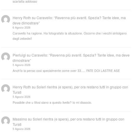
scarlatta addosso
Henry Roth
su
Caravello: “Ravenna più avanti. Spezia? Tante idee, ma
deve dimostrare”
6 Agosto 2026
Caravello ha ragione. Ha fotografato la situazione. Occorre che i vecchi sintolgano
dagli zebedei!
Pierluigi
su
Caravello: “Ravenna più avanti. Spezia? Tante idee, ma deve
dimostrare”
5 Agosto 2026
Anch'io la penso così specialmente come over 33..... FATE DOI LASTRE ASE
Henry Roth
su
Soleri rientra (e spera), per ora restano tutti in gruppo con
Turati
5 Agosto 2026
Possibile che u tifosi siano a questo livello? Io mi dissocio.
Massimo
su
Soleri rientra (e spera), per ora restano tutti in gruppo con
Turati
5 Agosto 2026