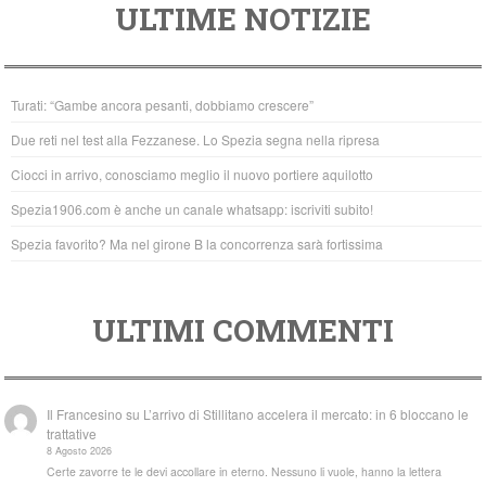
ULTIME NOTIZIE
c
tt
at
e
er
s
b
A
Turati: “Gambe ancora pesanti, dobbiamo crescere”
o
p
Due reti nel test alla Fezzanese. Lo Spezia segna nella ripresa
o
p
Ciocci in arrivo, conosciamo meglio il nuovo portiere aquilotto
k
Spezia1906.com è anche un canale whatsapp: iscriviti subito!
Spezia favorito? Ma nel girone B la concorrenza sarà fortissima
ULTIMI COMMENTI
Il Francesino
su
L’arrivo di Stillitano accelera il mercato: in 6 bloccano le
trattative
8 Agosto 2026
Certe zavorre te le devi accollare in eterno. Nessuno li vuole, hanno la lettera