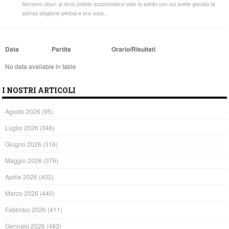
Servono cloun al circo potete accomodarvi visto lo schifo con cui avete giocato la
scorsa stagione pietosi e ora cosa…
Data
Partita
Orario/Risultati
No data available in table
I NOSTRI ARTICOLI
Agosto 2026
(95)
Luglio 2026
(346)
Giugno 2026
(316)
Maggio 2026
(376)
Aprile 2026
(402)
Marzo 2026
(440)
Febbraio 2026
(411)
Gennaio 2026
(483)