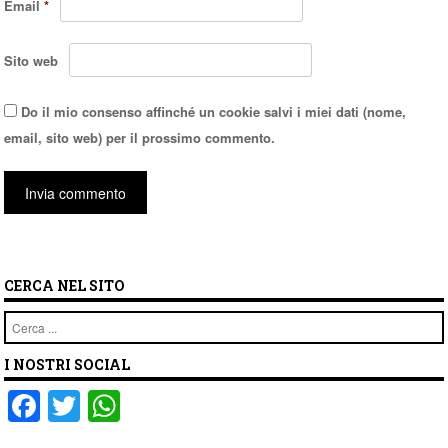
Email
*
Sito web
Do il mio consenso affinché un cookie salvi i miei dati (nome,
email, sito web) per il prossimo commento.
CERCA NEL SITO
Cerca
I NOSTRI SOCIAL
F
T
W
a
wi
h