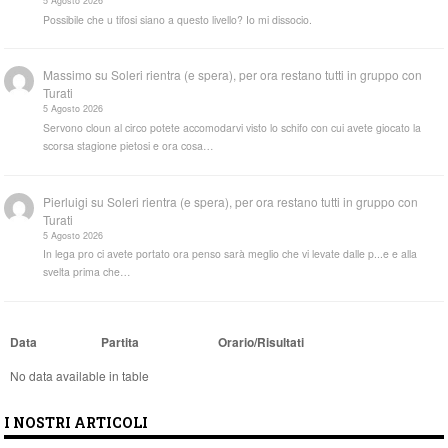
5 Agosto 2026
Possibile che u tifosi siano a questo livello? Io mi dissocio.
Massimo
su
Soleri rientra (e spera), per ora restano tutti in gruppo con
Turati
5 Agosto 2026
Servono cloun al circo potete accomodarvi visto lo schifo con cui avete giocato la
scorsa stagione pietosi e ora cosa…
Pierluigi
su
Soleri rientra (e spera), per ora restano tutti in gruppo con
Turati
5 Agosto 2026
In lega pro ci avete portato ora penso sarà meglio che vi levate dalle p...e e alla
svelta prima che…
Data
Partita
Orario/Risultati
No data available in table
I NOSTRI ARTICOLI