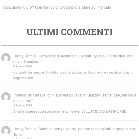
Sarr, quale futuro? Con l’arrivo di Ciocci può andare sul mercato
ULTIMI COMMENTI
Henry Roth
su
Caravello: “Ravenna più avanti. Spezia? Tante idee, ma
deve dimostrare”
6 Agosto 2026
Caravello ha ragione. Ha fotografato la situazione. Occorre che i vecchi sintolgano
dagli zebedei!
Pierluigi
su
Caravello: “Ravenna più avanti. Spezia? Tante idee, ma deve
dimostrare”
5 Agosto 2026
Anch'io la penso così specialmente come over 33..... FATE DOI LASTRE ASE
Henry Roth
su
Soleri rientra (e spera), per ora restano tutti in gruppo con
Turati