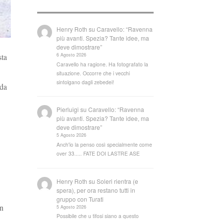
Henry Roth
su
Caravello: “Ravenna
più avanti. Spezia? Tante idee, ma
deve dimostrare”
6 Agosto 2026
sta
Caravello ha ragione. Ha fotografato la
situazione. Occorre che i vecchi
sintolgano dagli zebedei!
 da
Pierluigi
su
Caravello: “Ravenna
più avanti. Spezia? Tante idee, ma
deve dimostrare”
5 Agosto 2026
Anch'io la penso così specialmente come
over 33..... FATE DOI LASTRE ASE
Henry Roth
su
Soleri rientra (e
spera), per ora restano tutti in
gruppo con Turati
on
5 Agosto 2026
Possibile che u tifosi siano a questo