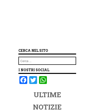
CERCA NEL SITO
Cerca
I NOSTRI SOCIAL
F
T
W
a
wi
h
ULTIME
c
tt
at
e
er
s
NOTIZIE