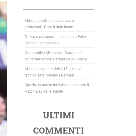
b
A
o
p
o
p
Abbonamenti, chiusa la fase di
prelazione. Ecco il dato finale
k
Tattica e possessi in mattinata a Follo.
Domani l’amichevole
Cooperativa Mitilicoltori Spezzini si
conferma Official Partner dello Spezia
Al via la stagione dell’U15. Il nuovo
tecnico sarà Nikolaus Barbieri
Spezia, la nuova iniziativa: disegnare il
Match-Day delle Aquile
ULTIMI
COMMENTI