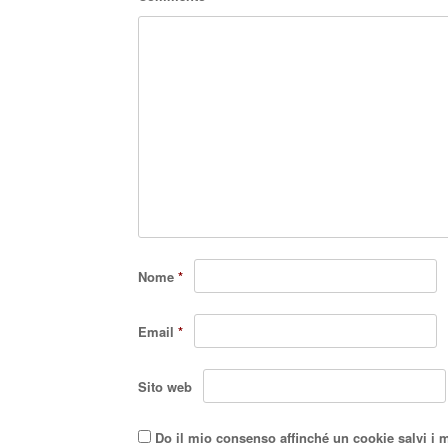
Nome
*
Email
*
Sito web
Do il mio consenso affinché un cookie salvi i 