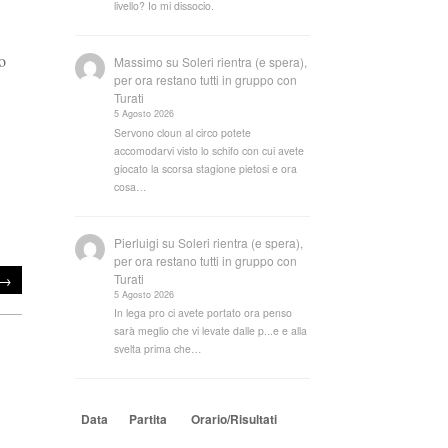
livello? Io mi dissocio.
o
Massimo
su
Soleri rientra (e spera),
per ora restano tutti in gruppo con
Turati
5 Agosto 2026
Servono cloun al circo potete
accomodarvi visto lo schifo con cui avete
giocato la scorsa stagione pietosi e ora
cosa…
Pierluigi
su
Soleri rientra (e spera),
per ora restano tutti in gruppo con
→
Turati
5 Agosto 2026
In lega pro ci avete portato ora penso
sarà meglio che vi levate dalle p...e e alla
svelta prima che…
Data
Partita
Orario/Risultati