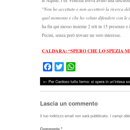
le Aquile, l’ex Venezia aveva avuto una discuss
“
Non ho accettato e non accetterò la ricerca dell
quel momento e che ho voluto difendere con le 
ha fin qui messo insieme 2 reti in 15 presenze e i
Pecini, senza però trovare un vero interesse.
CALDARA: “SPERO CHE LO SPEZIA M
Fa
T
W
ce
wi
ha
←
Per Cardoso tutto fermo: si spera in un’intesa so
bo
tte
ts
Post navigation
ok
r
A
pp
Lascia un commento
Il tuo indirizzo email non sarà pubblicato.
I campi obb
Commento
*