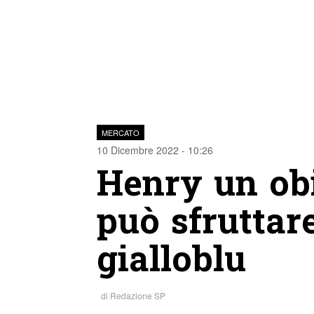
MERCATO
10 Dicembre 2022 - 10:26
Henry un obi
può sfruttar
gialloblu
di
Redazione SP