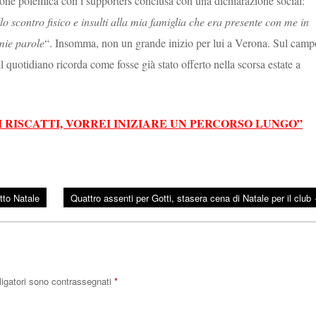
ione polemica con i supporters conclusa con una dichiarazione social:
o scontro fisico e insulti alla mia famiglia che era presente con me in
mie parole
“. Insomma, non un grande inizio per lui a Verona. Sul camp
l quotidiano ricorda come fosse già stato offerto nella scorsa estate a
I RISCATTI, VORREI INIZIARE UN PERCORSO LUNGO”
tto Natale
Quattro assenti per Gotti, stasera cena di Natale per il club
ligatori sono contrassegnati
*