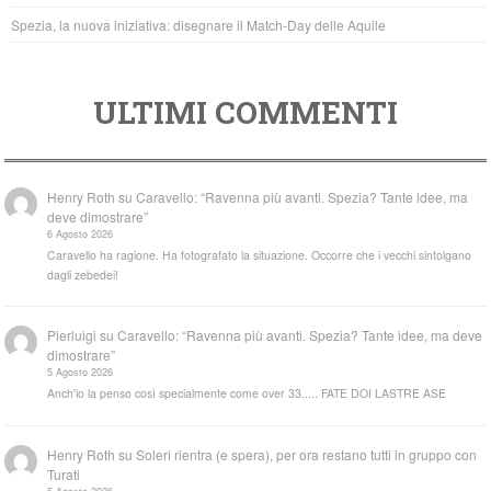
Spezia, la nuova iniziativa: disegnare il Match-Day delle Aquile
ULTIMI COMMENTI
Henry Roth
su
Caravello: “Ravenna più avanti. Spezia? Tante idee, ma
deve dimostrare”
6 Agosto 2026
Caravello ha ragione. Ha fotografato la situazione. Occorre che i vecchi sintolgano
dagli zebedei!
Pierluigi
su
Caravello: “Ravenna più avanti. Spezia? Tante idee, ma deve
dimostrare”
5 Agosto 2026
Anch'io la penso così specialmente come over 33..... FATE DOI LASTRE ASE
Henry Roth
su
Soleri rientra (e spera), per ora restano tutti in gruppo con
Turati