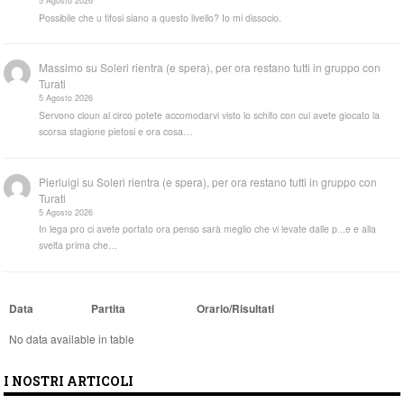
5 Agosto 2026
Possibile che u tifosi siano a questo livello? Io mi dissocio.
Massimo
su
Soleri rientra (e spera), per ora restano tutti in gruppo con
Turati
5 Agosto 2026
Servono cloun al circo potete accomodarvi visto lo schifo con cui avete giocato la
scorsa stagione pietosi e ora cosa…
Pierluigi
su
Soleri rientra (e spera), per ora restano tutti in gruppo con
Turati
5 Agosto 2026
In lega pro ci avete portato ora penso sarà meglio che vi levate dalle p...e e alla
svelta prima che…
Data
Partita
Orario/Risultati
No data available in table
I NOSTRI ARTICOLI