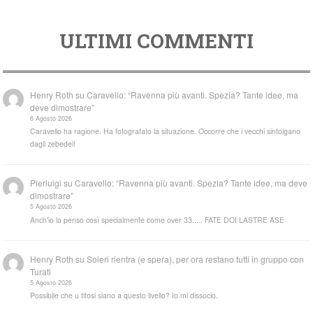
ULTIMI COMMENTI
Henry Roth
su
Caravello: “Ravenna più avanti. Spezia? Tante idee, ma
deve dimostrare”
6 Agosto 2026
Caravello ha ragione. Ha fotografato la situazione. Occorre che i vecchi sintolgano
dagli zebedei!
Pierluigi
su
Caravello: “Ravenna più avanti. Spezia? Tante idee, ma deve
dimostrare”
5 Agosto 2026
Anch'io la penso così specialmente come over 33..... FATE DOI LASTRE ASE
Henry Roth
su
Soleri rientra (e spera), per ora restano tutti in gruppo con
Turati
5 Agosto 2026
Possibile che u tifosi siano a questo livello? Io mi dissocio.