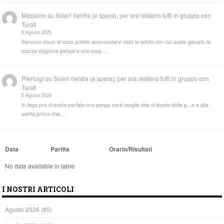
Massimo
su
Soleri rientra (e spera), per ora restano tutti in gruppo con
Turati
5 Agosto 2026
Servono cloun al circo potete accomodarvi visto lo schifo con cui avete giocato la
scorsa stagione pietosi e ora cosa…
Pierluigi
su
Soleri rientra (e spera), per ora restano tutti in gruppo con
Turati
5 Agosto 2026
In lega pro ci avete portato ora penso sarà meglio che vi levate dalle p...e e alla
svelta prima che…
Data
Partita
Orario/Risultati
No data available in table
I NOSTRI ARTICOLI
Agosto 2026
(85)