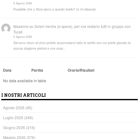
5 Agosto 2026
Possibile che u tifosi siano a questo livello? Io mi dissocio.
Massimo
su
Soleri rientra (e spera), per ora restano tutti in gruppo con
Turati
5 Agosto 2026
Servono cloun al circo potete accomodarvi visto lo schifo con cui avete giocato la
scorsa stagione pietosi e ora cosa…
Data
Partita
Orario/Risultati
No data available in table
I NOSTRI ARTICOLI
Agosto 2026
(95)
Luglio 2026
(346)
Giugno 2026
(316)
Maggio 2026
(376)