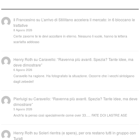
Il Francesino
su
L’arrivo di Stillitano accelera il mercato: in 6 bloccano le
trattative
8 Agosto 2026
Certe zavorre te le devi accollare in eterno. Nessuno li vuole, hanno la lettera
scarlatta addosso
Henry Roth
su
Caravello: “Ravenna più avanti. Spezia? Tante idee, ma
deve dimostrare”
6 Agosto 2026
Caravello ha ragione. Ha fotografato la situazione. Occorre che i vecchi sintolgano
dagli zebedei!
Pierluigi
su
Caravello: “Ravenna più avanti. Spezia? Tante idee, ma deve
dimostrare”
5 Agosto 2026
Anch'io la penso così specialmente come over 33..... FATE DOI LASTRE ASE
Henry Roth
su
Soleri rientra (e spera), per ora restano tutti in gruppo con
Turati