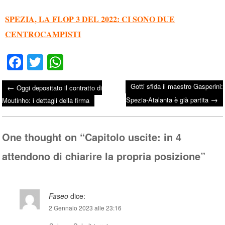
SPEZIA, LA FLOP 3 DEL 2022: CI SONO DUE
CENTROCAMPISTI
Fa
T
W
ce
wi
ha
Gotti sfida il maestro Gasperini:
←
Oggi depositato il contratto di
bo
tte
ts
→
Post navigation
Spezia-Atalanta è già partita
Moutinho: i dettagli della firma
ok
r
A
pp
One thought on “
Capitolo uscite: in 4
attendono di chiarire la propria posizione
”
Faseo
dice:
2 Gennaio 2023 alle 23:16