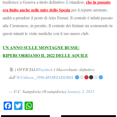
che in passato
trasferisce a Genova a titolo definitivo. L’olandese,
era finito anche nelle mire dello Spezia
per il reparto arretrato,
andrà a prendere il posto di Alex Ferrari. Il centrale è infatti passato
alla Cremonese, in prestito. Il centrale dei friulani sta sostenendo in
questi minuti le visite mediche con il suo nuovo club.
UN ANNO SULLE MONTAGNE RUSSE:
RIPERCORRIAMO IL 2022 DELLE AQUILE
| OFFICIAL
#Nuytinck
è blucerchiato: definitivo
dall’
@Udinese_1896
.
#FORZADORIA
— U.C. Sampdoria (@sampdoria)
January 2, 2023
Fa
T
W
ce
wi
ha