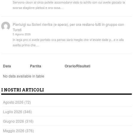
Servono cloun al circo potete accomodarvi visto lo schifo con cui avete giocato la
scorsa stagione pietosi e ora cosa…
Pierluigi
su
Soleri rientra (e spera), per ora restano tutti in gruppo con
Turati
5 Agosto 2026
In lega pro ci avete portato ora penso sarà meglio che vi levate dalle p...e e alla
svelta prima che…
Data
Partita
Orario/Risultati
No data available in table
I NOSTRI ARTICOLI
Agosto 2026
(72)
Luglio 2026
(346)
Giugno 2026
(316)
Maggio 2026
(376)