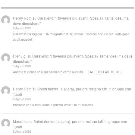
Henry Roth
su
Caravello: “Ravenna più avanti. Spezia? Tante idee, ma
deve dimostrare”
6 Agosto 2026
Caravello ha ragione. Ha fotografato la situazione. Occorre che i vecchi sintolgano
dagli zebedei!
Pierluigi
su
Caravello: “Ravenna più avanti. Spezia? Tante idee, ma deve
dimostrare”
5 Agosto 2026
Anch'io la penso così specialmente come over 33..... FATE DOI LASTRE ASE
Henry Roth
su
Soleri rientra (e spera), per ora restano tutti in gruppo con
Turati
5 Agosto 2026
Possibile che u tifosi siano a questo livello? Io mi dissocio.
Massimo
su
Soleri rientra (e spera), per ora restano tutti in gruppo con
Turati
5 Agosto 2026