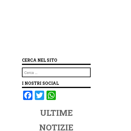
CERCA NEL SITO
Cerca
I NOSTRI SOCIAL
F
T
W
a
wi
h
ULTIME
c
tt
at
e
er
s
NOTIZIE