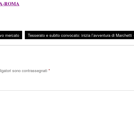
IA-ROMA
ivo mercato
Tesserato e subito convocato: inizia l’avventura di Marchetti
ligatori sono contrassegnati
*