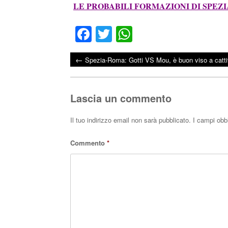
LE PROBABILI FORMAZIONI DI SPEZ
Fa
T
W
ce
wi
ha
←
Spezia-Roma: Gotti VS Mou, è buon viso a catt
bo
tte
ts
Post navigation
ok
r
A
pp
Lascia un commento
Il tuo indirizzo email non sarà pubblicato.
I campi obb
Commento
*