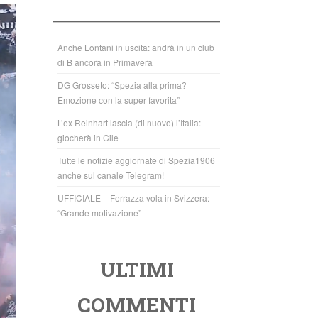
b
A
o
p
o
p
Anche Lontani in uscita: andrà in un club
di B ancora in Primavera
k
DG Grosseto: “Spezia alla prima?
Emozione con la super favorita”
L’ex Reinhart lascia (di nuovo) l’Italia:
giocherà in Cile
Tutte le notizie aggiornate di Spezia1906
anche sul canale Telegram!
UFFICIALE – Ferrazza vola in Svizzera:
“Grande motivazione”
ULTIMI
COMMENTI