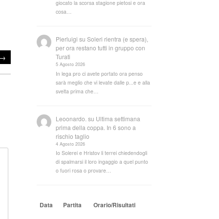
giocato la scorsa stagione pietosi e ora
cosa…
Pierluigi
su
Soleri rientra (e spera),
per ora restano tutti in gruppo con
→
Turati
5 Agosto 2026
In lega pro ci avete portato ora penso
sarà meglio che vi levate dalle p...e e alla
svelta prima che…
Leoonardo.
su
Ultima settimana
prima della coppa. In 6 sono a
rischio taglio
4 Agosto 2026
Io Solerei e Hristov li terrei chiedendogli
di spalmarsi il loro ingaggio a quel punto
o fuori rosa o provare…
Data
Partita
Orario/Risultati