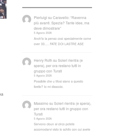
Pierluigi
su
Caravello: “Ravenna
più avanti. Spezia? Tante idee, ma
deve dimostrare”
5 Agosto 2026
Anch'io la penso così specialmente come
over 33..... FATE DOI LASTRE ASE
Henry Roth
su
Soleri rientra (e
spera), per ora restano tutti in
gruppo con Turati
5 Agosto 2026
Possibile che u tifosi siano a questo
livello? Io mi dissocio.
sa
Massimo
su
Soleri rientra (e spera),
per ora restano tutti in gruppo con
Turati
5 Agosto 2026
Servono cloun al circo potete
accomodarvi visto lo schifo con cui avete