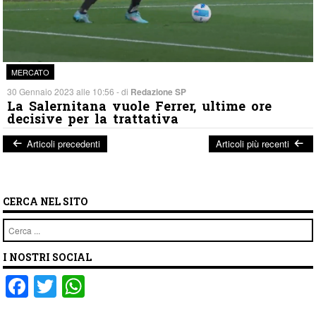
MERCATO
30 Gennaio 2023 alle 10:56 - di
Redazione SP
La Salernitana vuole Ferrer, ultime ore
decisive per la trattativa
Articoli precedenti
Articoli più recenti
Post navigation
CERCA NEL SITO
Cerca
I NOSTRI SOCIAL
F
T
W
a
wi
h