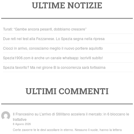
ULTIME NOTIZIE
c
tt
at
e
er
s
b
A
Turati: “Gambe ancora pesanti, dobbiamo crescere”
o
p
Due reti nel test alla Fezzanese. Lo Spezia segna nella ripresa
o
p
Ciocci in arrivo, conosciamo meglio il nuovo portiere aquilotto
k
Spezia1906.com è anche un canale whatsapp: iscriviti subito!
Spezia favorito? Ma nel girone B la concorrenza sarà fortissima
ULTIMI COMMENTI
Il Francesino
su
L’arrivo di Stillitano accelera il mercato: in 6 bloccano le
trattative
8 Agosto 2026
Certe zavorre te le devi accollare in eterno. Nessuno li vuole, hanno la lettera