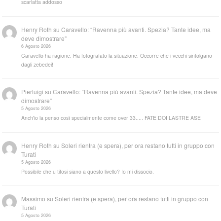
scarlatta addosso
Henry Roth
su
Caravello: “Ravenna più avanti. Spezia? Tante idee, ma
deve dimostrare”
6 Agosto 2026
Caravello ha ragione. Ha fotografato la situazione. Occorre che i vecchi sintolgano
dagli zebedei!
Pierluigi
su
Caravello: “Ravenna più avanti. Spezia? Tante idee, ma deve
dimostrare”
5 Agosto 2026
Anch'io la penso così specialmente come over 33..... FATE DOI LASTRE ASE
Henry Roth
su
Soleri rientra (e spera), per ora restano tutti in gruppo con
Turati
5 Agosto 2026
Possibile che u tifosi siano a questo livello? Io mi dissocio.
Massimo
su
Soleri rientra (e spera), per ora restano tutti in gruppo con
Turati
5 Agosto 2026