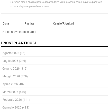
Servono cloun al circo potete accomodarvi visto lo schifo con cui avete giocato la
scorsa stagione pietosi e ora cosa…
Data
Partita
Orario/Risultati
No data available in table
I NOSTRI ARTICOLI
Agosto 2026
(95)
Luglio 2026
(346)
Giugno 2026
(316)
Maggio 2026
(376)
Aprile 2026
(402)
Marzo 2026
(440)
Febbraio 2026
(411)
Gennaio 2026
(483)