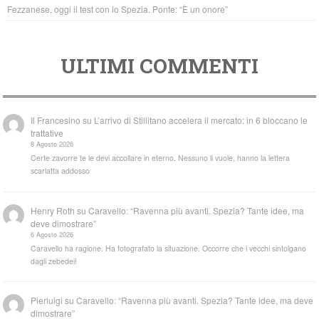
Fezzanese, oggi il test con lo Spezia. Ponte: “È un onore”
ULTIMI COMMENTI
Il Francesino
su
L’arrivo di Stillitano accelera il mercato: in 6 bloccano le
trattative
8 Agosto 2026
Certe zavorre te le devi accollare in eterno. Nessuno li vuole, hanno la lettera
scarlatta addosso
Henry Roth
su
Caravello: “Ravenna più avanti. Spezia? Tante idee, ma
deve dimostrare”
6 Agosto 2026
Caravello ha ragione. Ha fotografato la situazione. Occorre che i vecchi sintolgano
dagli zebedei!
Pierluigi
su
Caravello: “Ravenna più avanti. Spezia? Tante idee, ma deve
dimostrare”