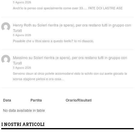
5 Agosto 2026
Anch'io la penso così specialmente come over 33..... FATE DOI LASTRE ASE
Henry Roth
su
Soleri rientra (e spera), per ora restano tutti in gruppo con
Turati
5 Agosto 2026
Possibile che u tifosi siano a questo livello? Io mi dissocio.
Massimo
su
Soleri rientra (e spera), per ora restano tutti in gruppo con
Turati
5 Agosto 2026
Servono cloun al circo potete accomodarvi visto lo schifo con cui avete giocato la
scorsa stagione pietosi e ora cosa…
Data
Partita
Orario/Risultati
No data available in table
I NOSTRI ARTICOLI