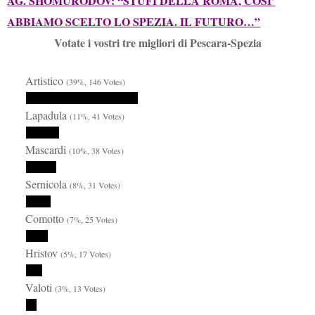
AG. SHOMURODOV: “STUFI DELLA ROMA, COSI’
ABBIAMO SCELTO LO SPEZIA. IL FUTURO…”
Votate i vostri tre migliori di Pescara-Spezia
Artistico
(39%, 146 Votes)
Lapadula
(11%, 41 Votes)
Mascardi
(10%, 38 Votes)
Sernicola
(8%, 31 Votes)
Comotto
(7%, 25 Votes)
Hristov
(5%, 17 Votes)
Valoti
(3%, 13 Votes)