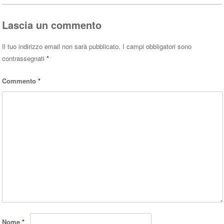
pp
Lascia un commento
Il tuo indirizzo email non sarà pubblicato.
I campi obbligatori sono
contrassegnati
*
Commento
*
Nome
*