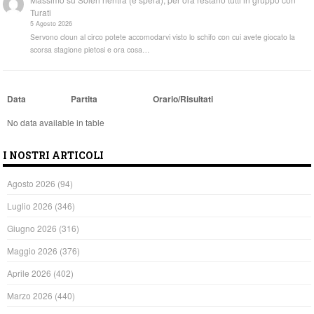
Turati
5 Agosto 2026
Servono cloun al circo potete accomodarvi visto lo schifo con cui avete giocato la
scorsa stagione pietosi e ora cosa…
Data
Partita
Orario/Risultati
No data available in table
I NOSTRI ARTICOLI
Agosto 2026
(94)
Luglio 2026
(346)
Giugno 2026
(316)
Maggio 2026
(376)
Aprile 2026
(402)
Marzo 2026
(440)