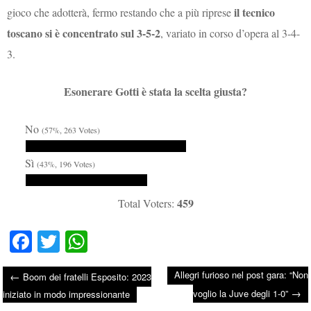
il tecnico
gioco che adotterà, fermo restando che a più riprese
toscano si è concentrato sul 3-5-2
, variato in corso d’opera al 3-4-
3.
Esonerare Gotti è stata la scelta giusta?
No
(57%, 263 Votes)
Sì
(43%, 196 Votes)
459
Total Voters:
Fa
T
W
ce
wi
ha
Allegri furioso nel post gara: “Non
←
Boom dei fratelli Esposito: 2023
bo
tte
ts
→
Post navigation
voglio la Juve degli 1-0”
iniziato in modo impressionante
ok
r
A