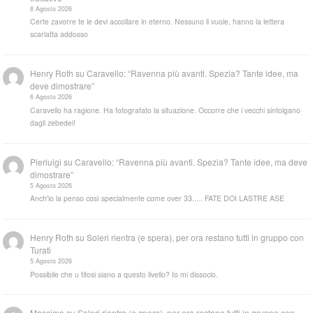
8 Agosto 2026
Certe zavorre te le devi accollare in eterno. Nessuno li vuole, hanno la lettera
scarlatta addosso
Henry Roth
su
Caravello: “Ravenna più avanti. Spezia? Tante idee, ma
deve dimostrare”
6 Agosto 2026
Caravello ha ragione. Ha fotografato la situazione. Occorre che i vecchi sintolgano
dagli zebedei!
Pierluigi
su
Caravello: “Ravenna più avanti. Spezia? Tante idee, ma deve
dimostrare”
5 Agosto 2026
Anch'io la penso così specialmente come over 33..... FATE DOI LASTRE ASE
Henry Roth
su
Soleri rientra (e spera), per ora restano tutti in gruppo con
Turati
5 Agosto 2026
Possibile che u tifosi siano a questo livello? Io mi dissocio.
Massimo
su
Soleri rientra (e spera), per ora restano tutti in gruppo con