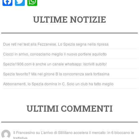
F
T
W
a
wi
h
ULTIME NOTIZIE
c
tt
at
e
er
s
b
A
Due reti nel test alla Fezzanese. Lo Spezia segna nella ripresa
o
p
Ciocci in arrivo, conosciamo meglio il nuovo portiere aquilotto
o
p
Spezia1906.com è anche un canale whatsapp: iscriviti subito!
k
Spezia favorito? Ma nel girone B la concorrenza sarà fortissima
Abbonamenti, lo Spezia domina in C. Solo un club ha fatto meglio
ULTIMI COMMENTI
Il Francesino
su
L’arrivo di Stillitano accelera il mercato: in 6 bloccano le
trattative