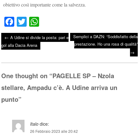
obiettivo così importante come la salvezza.
Fa
T
W
ce
wi
ha
Semplici a DAZN: “Soddisfatto della
←
A Udine si divide la posta: pari e
bo
tte
ts
prestazione. Ho una rosa di qualità”
Post navigation
gol alla Dacia Arena
ok
r
A
→
pp
One thought on “
PAGELLE SP – Nzola
stellare, Ampadu c’è. A Udine arriva un
punto
”
Italo
dice:
26 Febbraio 2023 alle 20:42