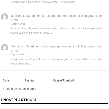
Possibile che u tifosi siano a questo livello? Io mi dissocio.
Massimo
su
Soleri rientra (e spera), per ora restano tutti in gruppo con
Turati
5 Agosto 2026
Servono cloun al circo potete accomodarvi visto lo schifo con cui avete giocato la
scorsa stagione pietosi e ora cosa…
Pierluigi
su
Soleri rientra (e spera), per ora restano tutti in gruppo con
Turati
5 Agosto 2026
In lega pro ci avete portato ora penso sarà meglio che vi levate dalle p...e e alla
svelta prima che…
Data
Partita
Orario/Risultati
No data available in table
I NOSTRI ARTICOLI