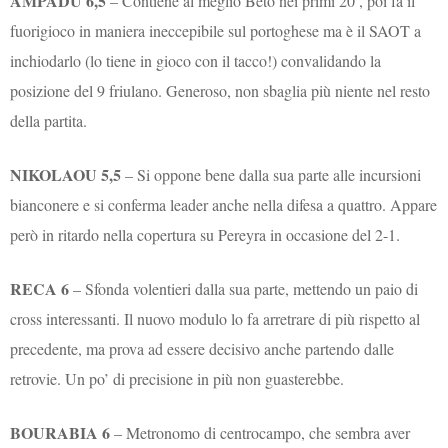
AMPADU 6,5
– Contiene al meglio Beto nei primi 20′, poi fa il
fuorigioco in maniera ineccepibile sul portoghese ma è il SAOT a
inchiodarlo (lo tiene in gioco con il tacco!) convalidando la
posizione del 9 friulano. Generoso, non sbaglia più niente nel resto
della partita.
NIKOLAOU 5,5
– Si oppone bene dalla sua parte alle incursioni
bianconere e si conferma leader anche nella difesa a quattro. Appare
però in ritardo nella copertura su Pereyra in occasione del 2-1.
RECA 6
– Sfonda volentieri dalla sua parte, mettendo un paio di
cross interessanti. Il nuovo modulo lo fa arretrare di più rispetto al
precedente, ma prova ad essere decisivo anche partendo dalle
retrovie. Un po’ di precisione in più non guasterebbe.
BOURABIA 6
– Metronomo di centrocampo, che sembra aver