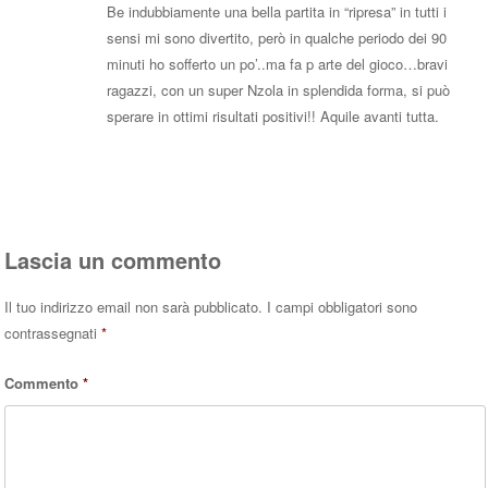
Be indubbiamente una bella partita in “ripresa” in tutti i
sensi mi sono divertito, però in qualche periodo dei 90
minuti ho sofferto un po’..ma fa p arte del gioco…bravi
ragazzi, con un super Nzola in splendida forma, si può
sperare in ottimi risultati positivi!! Aquile avanti tutta.
Rispondi
Lascia un commento
Il tuo indirizzo email non sarà pubblicato.
I campi obbligatori sono
contrassegnati
*
Commento
*