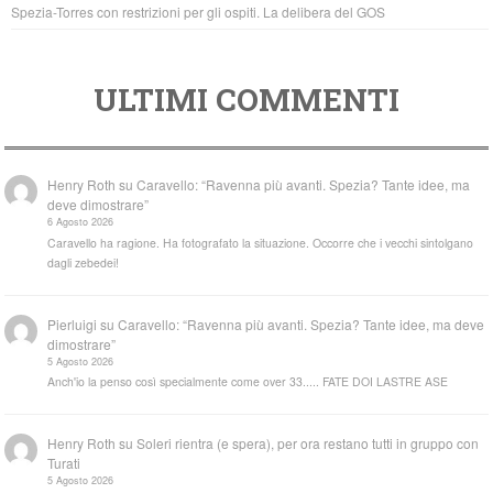
Spezia-Torres con restrizioni per gli ospiti. La delibera del GOS
ULTIMI COMMENTI
Henry Roth
su
Caravello: “Ravenna più avanti. Spezia? Tante idee, ma
deve dimostrare”
6 Agosto 2026
Caravello ha ragione. Ha fotografato la situazione. Occorre che i vecchi sintolgano
dagli zebedei!
Pierluigi
su
Caravello: “Ravenna più avanti. Spezia? Tante idee, ma deve
dimostrare”
5 Agosto 2026
Anch'io la penso così specialmente come over 33..... FATE DOI LASTRE ASE
Henry Roth
su
Soleri rientra (e spera), per ora restano tutti in gruppo con
Turati
5 Agosto 2026