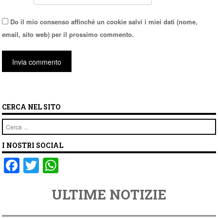
Do il mio consenso affinché un cookie salvi i miei dati (nome,
email, sito web) per il prossimo commento.
CERCA NEL SITO
Cerca
I NOSTRI SOCIAL
F
T
W
a
wi
h
ULTIME NOTIZIE
c
tt
at
e
er
s