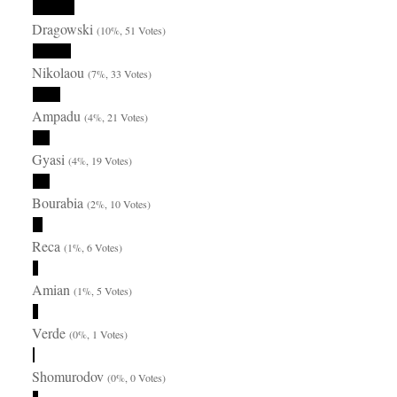
Dragowski
(10%, 51 Votes)
Nikolaou
(7%, 33 Votes)
Ampadu
(4%, 21 Votes)
Gyasi
(4%, 19 Votes)
Bourabia
(2%, 10 Votes)
Reca
(1%, 6 Votes)
Amian
(1%, 5 Votes)
Verde
(0%, 1 Votes)
Shomurodov
(0%, 0 Votes)