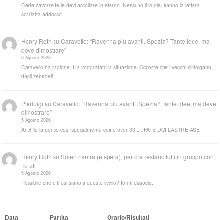
Certe zavorre te le devi accollare in eterno. Nessuno li vuole, hanno la lettera
scarlatta addosso
Henry Roth
su
Caravello: “Ravenna più avanti. Spezia? Tante idee, ma
deve dimostrare”
6 Agosto 2026
Caravello ha ragione. Ha fotografato la situazione. Occorre che i vecchi sintolgano
dagli zebedei!
Pierluigi
su
Caravello: “Ravenna più avanti. Spezia? Tante idee, ma deve
dimostrare”
5 Agosto 2026
Anch'io la penso così specialmente come over 33..... FATE DOI LASTRE ASE
Henry Roth
su
Soleri rientra (e spera), per ora restano tutti in gruppo con
Turati
5 Agosto 2026
Possibile che u tifosi siano a questo livello? Io mi dissocio.
Data
Partita
Orario/Risultati