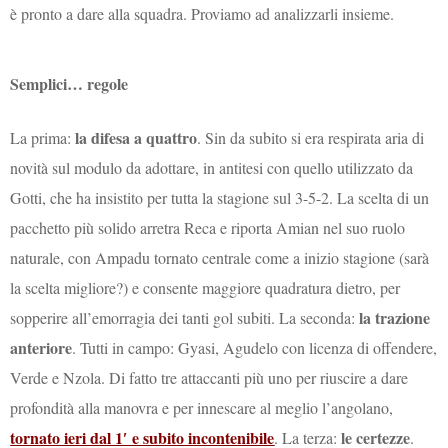
è pronto a dare alla squadra. Proviamo ad analizzarli insieme.
Semplici… regole
la difesa a quattro
La prima:
. Sin da subito si era respirata aria di
novità sul modulo da adottare, in antitesi con quello utilizzato da
Gotti, che ha insistito per tutta la stagione sul 3-5-2. La scelta di un
pacchetto più solido arretra Reca e riporta Amian nel suo ruolo
naturale, con Ampadu tornato centrale come a inizio stagione (sarà
la scelta migliore?) e consente maggiore quadratura dietro, per
la trazione
sopperire all’emorragia dei tanti gol subiti. La seconda:
anteriore
. Tutti in campo: Gyasi, Agudelo con licenza di offendere,
Verde e Nzola. Di fatto tre attaccanti più uno per riuscire a dare
profondità alla manovra e per innescare al meglio l’angolano,
tornato ieri dal 1′ e subito incontenibile
le certezze
. La terza:
.