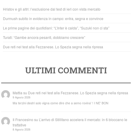
b
A
Hristov e gli altri: l’esclusione dal test di ieri con vista mercato
o
p
Durmush subito in evidenza in campo: entra, segna e convince
o
p
Le prime pagine dei quotidiani: “L’Inter è calda”, “Suzuki non ci sta”
k
Turati: “Gambe ancora pesanti, dobbiamo crescere”
Due reti nel test alla Fezzanese. Lo Spezia segna nella ripresa
ULTIMI COMMENTI
Mattia
su
Due reti nel test alla Fezzanese. Lo Spezia segna nella ripresa
9 Agosto 2026
Ma terzini destri solo vigna come dire che a semo rovina' ! I NE' BON
Il Francesino
su
L’arrivo di Stillitano accelera il mercato: in 6 bloccano le
trattative
8 Agosto 2026