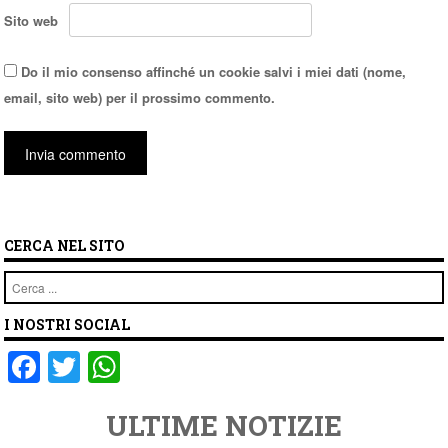
Sito web
Do il mio consenso affinché un cookie salvi i miei dati (nome,
email, sito web) per il prossimo commento.
CERCA NEL SITO
Cerca
I NOSTRI SOCIAL
F
T
W
a
wi
h
ULTIME NOTIZIE
c
tt
at