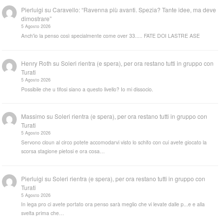
Pierluigi
su
Caravello: “Ravenna più avanti. Spezia? Tante idee, ma deve
dimostrare”
5 Agosto 2026
Anch'io la penso così specialmente come over 33..... FATE DOI LASTRE ASE
Henry Roth
su
Soleri rientra (e spera), per ora restano tutti in gruppo con
Turati
5 Agosto 2026
Possibile che u tifosi siano a questo livello? Io mi dissocio.
Massimo
su
Soleri rientra (e spera), per ora restano tutti in gruppo con
Turati
5 Agosto 2026
Servono cloun al circo potete accomodarvi visto lo schifo con cui avete giocato la
scorsa stagione pietosi e ora cosa…
Pierluigi
su
Soleri rientra (e spera), per ora restano tutti in gruppo con
Turati
5 Agosto 2026
In lega pro ci avete portato ora penso sarà meglio che vi levate dalle p...e e alla
svelta prima che…