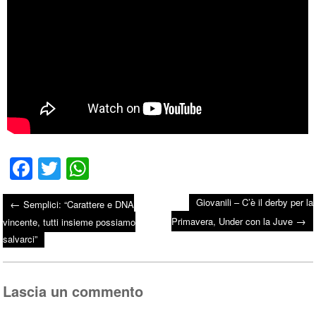
Fa
T
W
ce
wi
ha
Giovanili – C’è il derby per la
←
Semplici: “Carattere e DNA
bo
tte
ts
→
Post navigation
Primavera, Under con la Juve
vincente, tutti insieme possiamo
ok
r
A
salvarci”
pp
Lascia un commento