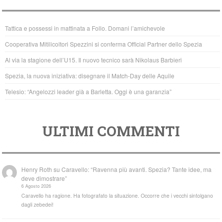
e
er
s
b
A
Tattica e possessi in mattinata a Follo. Domani l’amichevole
o
p
Cooperativa Mitilicoltori Spezzini si conferma Official Partner dello Spezia
o
p
Al via la stagione dell’U15. Il nuovo tecnico sarà Nikolaus Barbieri
k
Spezia, la nuova iniziativa: disegnare il Match-Day delle Aquile
Telesio: “Angelozzi leader già a Barletta. Oggi è una garanzia”
ULTIMI COMMENTI
Henry Roth
su
Caravello: “Ravenna più avanti. Spezia? Tante idee, ma
deve dimostrare”
6 Agosto 2026
Caravello ha ragione. Ha fotografato la situazione. Occorre che i vecchi sintolgano
dagli zebedei!