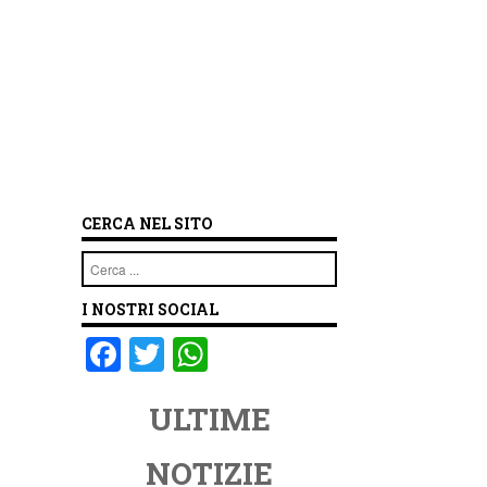
CERCA NEL SITO
Cerca
I NOSTRI SOCIAL
F
T
W
a
wi
h
ULTIME
c
tt
at
e
er
s
NOTIZIE