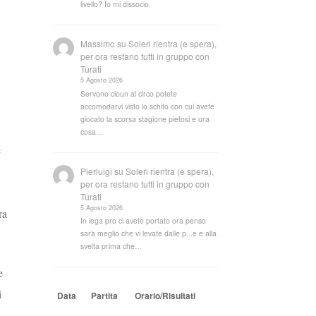
livello? Io mi dissocio.
Massimo
su
Soleri rientra (e spera),
per ora restano tutti in gruppo con
Turati
5 Agosto 2026
Servono cloun al circo potete
accomodarvi visto lo schifo con cui avete
giocato la scorsa stagione pietosi e ora
cosa…
e
Pierluigi
su
Soleri rientra (e spera),
per ora restano tutti in gruppo con
Turati
5 Agosto 2026
ra
In lega pro ci avete portato ora penso
sarà meglio che vi levate dalle p...e e alla
svelta prima che…
e
i
Data
Partita
Orario/Risultati