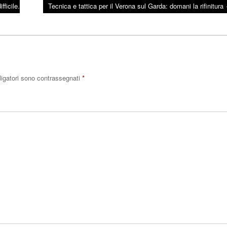
ficile.
Tecnica e tattica per il Verona sul Garda: domani la rifinitura
ligatori sono contrassegnati
*