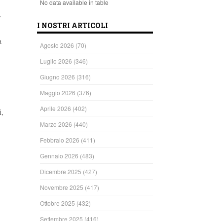
No data available in table
”.
I NOSTRI ARTICOLI
a
Agosto 2026
(70)
Luglio 2026
(346)
Giugno 2026
(316)
Maggio 2026
(376)
Aprile 2026
(402)
i,
Marzo 2026
(440)
Febbraio 2026
(411)
Gennaio 2026
(483)
Dicembre 2025
(427)
Novembre 2025
(417)
Ottobre 2025
(432)
Settembre 2025
(416)