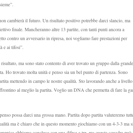
nsieme”.
on cambierà il futuro. Un risultato positivo potrebbe darci slancio, ma
iettivo finale. Mancheranno altre 13 partite, con tanti punti ancora a
etto contro un avversario in ripresa, noi vogliamo fare prestazioni per
 e ai tifosi”.
 risultato, ma sono stato contento di aver trovato un gruppo dalla grand
tta. Ho trovato molta unità e penso sia un bel punto di partenza. Sono
rtita mettendo in campo le nostre qualità.
Sto lavorando anche a livello
 affrontino al meglio la partita. Voglio un DNA che permetta di fare la ga
penso possa darci una grossa mano. Partita dopo partita valuteremo tutt
e qualità ma è chiaro che in questo momento giochiamo con un 4-3-3 ma s
Domenica abbiamo concluso con una difesa a tre, ma questa squadra può