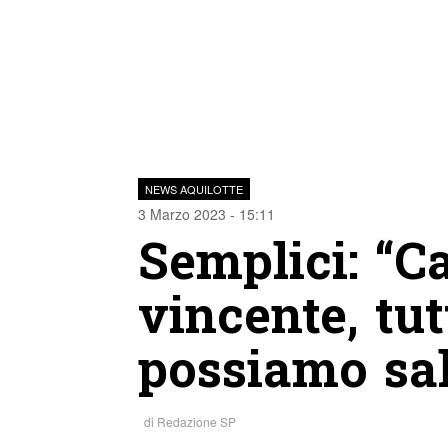
NEWS AQUILOTTE
3 Marzo 2023 - 15:11
Semplici: “C
vincente, tut
possiamo sal
di
Redazione SP