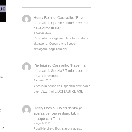
Henry Roth
su
Caravello: “Ravenna
più avanti. Spezia? Tante idee, ma
deve dimostrare”
6 Agosto 2026
a
Caravello ha ragione. Ha fotografato la
situazione. Occorre che i vecchi
sintolgano dagli zebedei!
Pierluigi
su
Caravello: “Ravenna
più avanti. Spezia? Tante idee, ma
s.
deve dimostrare”
5 Agosto 2026
Anch'io la penso così specialmente come
over 33..... FATE DOI LASTRE ASE
Henry Roth
su
Soleri rientra (e
r
spera), per ora restano tutti in
gruppo con Turati
5 Agosto 2026
nte
Possibile che u tifosi siano a questo