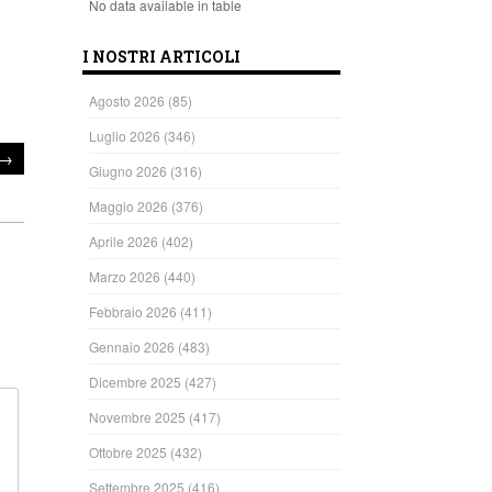
No data available in table
I NOSTRI ARTICOLI
Agosto 2026
(85)
Luglio 2026
(346)
→
Giugno 2026
(316)
Maggio 2026
(376)
Aprile 2026
(402)
Marzo 2026
(440)
Febbraio 2026
(411)
Gennaio 2026
(483)
Dicembre 2025
(427)
Novembre 2025
(417)
Ottobre 2025
(432)
Settembre 2025
(416)