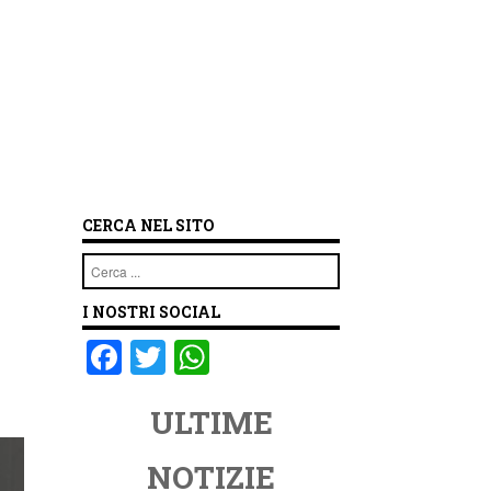
CERCA NEL SITO
Cerca
I NOSTRI SOCIAL
F
T
W
a
wi
h
ULTIME
c
tt
at
e
er
s
NOTIZIE