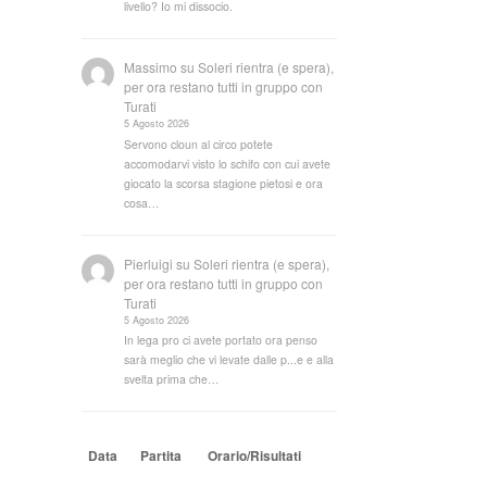
livello? Io mi dissocio.
Massimo
su
Soleri rientra (e spera),
per ora restano tutti in gruppo con
Turati
5 Agosto 2026
Servono cloun al circo potete
accomodarvi visto lo schifo con cui avete
giocato la scorsa stagione pietosi e ora
cosa…
Pierluigi
su
Soleri rientra (e spera),
per ora restano tutti in gruppo con
Turati
5 Agosto 2026
In lega pro ci avete portato ora penso
sarà meglio che vi levate dalle p...e e alla
svelta prima che…
Data
Partita
Orario/Risultati