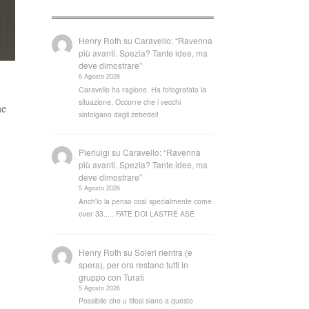
Henry Roth
su
Caravello: “Ravenna
più avanti. Spezia? Tante idee, ma
deve dimostrare”
6 Agosto 2026
Caravello ha ragione. Ha fotografato la
situazione. Occorre che i vecchi
ne
sintolgano dagli zebedei!
Pierluigi
su
Caravello: “Ravenna
più avanti. Spezia? Tante idee, ma
deve dimostrare”
5 Agosto 2026
Anch'io la penso così specialmente come
over 33..... FATE DOI LASTRE ASE
Henry Roth
su
Soleri rientra (e
spera), per ora restano tutti in
gruppo con Turati
5 Agosto 2026
Possibile che u tifosi siano a questo