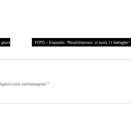
 giorni
FOTO – Esposito: “Ricarichiamoci, ci sono 11 battaglie”
ligatori sono contrassegnati
*