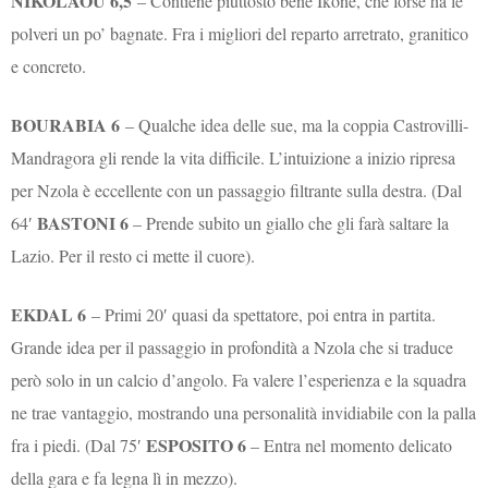
NIKOLAOU 6,5
– Contiene piuttosto bene Ikoné, che forse ha le
polveri un po’ bagnate. Fra i migliori del reparto arretrato, granitico
e concreto.
BOURABIA 6
– Qualche idea delle sue, ma la coppia Castrovilli-
Mandragora gli rende la vita difficile. L’intuizione a inizio ripresa
per Nzola è eccellente con un passaggio filtrante sulla destra. (Dal
BASTONI 6
64′
– Prende subito un giallo che gli farà saltare la
Lazio. Per il resto ci mette il cuore).
EKDAL 6
– Primi 20′ quasi da spettatore, poi entra in partita.
Grande idea per il passaggio in profondità a Nzola che si traduce
però solo in un calcio d’angolo. Fa valere l’esperienza e la squadra
ne trae vantaggio, mostrando una personalità invidiabile con la palla
ESPOSITO 6
fra i piedi. (Dal 75′
– Entra nel momento delicato
della gara e fa legna lì in mezzo).