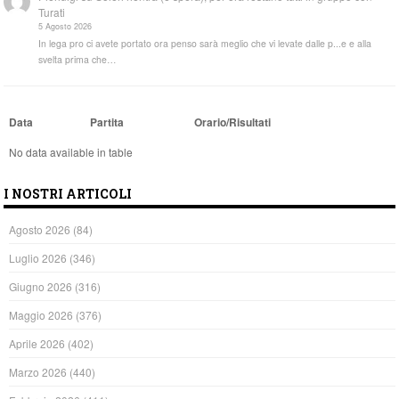
Turati
5 Agosto 2026
In lega pro ci avete portato ora penso sarà meglio che vi levate dalle p...e e alla
svelta prima che…
Data
Partita
Orario/Risultati
No data available in table
I NOSTRI ARTICOLI
Agosto 2026
(84)
Luglio 2026
(346)
Giugno 2026
(316)
Maggio 2026
(376)
Aprile 2026
(402)
Marzo 2026
(440)