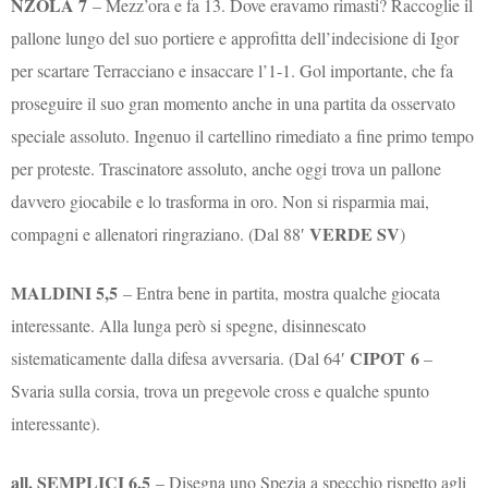
NZOLA 7
–
Mezz’ora e fa 13. Dove eravamo rimasti? Raccoglie il
pallone lungo del suo portiere e approfitta dell’indecisione di Igor
per scartare Terracciano e insaccare l’1-1. Gol importante, che fa
proseguire il suo gran momento anche in una partita da osservato
speciale assoluto. Ingenuo il cartellino rimediato a fine primo tempo
per proteste. Trascinatore assoluto, anche oggi trova un pallone
davvero giocabile e lo trasforma in oro. Non si risparmia mai,
VERDE SV
compagni e allenatori ringraziano. (Dal 88′
)
MALDINI 5,5
– Entra bene in partita, mostra qualche giocata
interessante. Alla lunga però si spegne, disinnescato
CIPOT
6
sistematicamente dalla difesa avversaria. (Dal 64′
–
Svaria sulla corsia, trova un pregevole cross e qualche spunto
interessante).
all. SEMPLICI 6,5
– Disegna uno Spezia a specchio rispetto agli