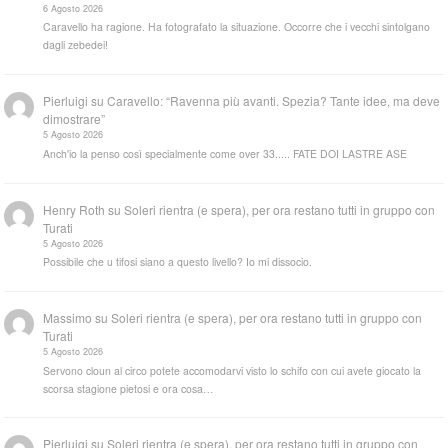
6 Agosto 2026
Caravello ha ragione. Ha fotografato la situazione. Occorre che i vecchi sintolgano
dagli zebedei!
Pierluigi
su
Caravello: “Ravenna più avanti. Spezia? Tante idee, ma deve
dimostrare”
5 Agosto 2026
Anch'io la penso così specialmente come over 33..... FATE DOI LASTRE ASE
Henry Roth
su
Soleri rientra (e spera), per ora restano tutti in gruppo con
Turati
5 Agosto 2026
Possibile che u tifosi siano a questo livello? Io mi dissocio.
Massimo
su
Soleri rientra (e spera), per ora restano tutti in gruppo con
Turati
5 Agosto 2026
Servono cloun al circo potete accomodarvi visto lo schifo con cui avete giocato la
scorsa stagione pietosi e ora cosa…
Pierluigi
su
Soleri rientra (e spera), per ora restano tutti in gruppo con