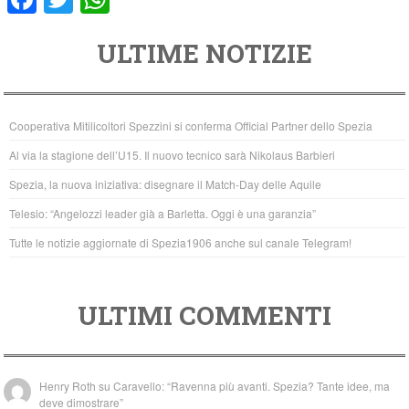
a
wi
h
ULTIME NOTIZIE
c
tt
at
e
er
s
b
A
Cooperativa Mitilicoltori Spezzini si conferma Official Partner dello Spezia
o
p
Al via la stagione dell’U15. Il nuovo tecnico sarà Nikolaus Barbieri
o
p
Spezia, la nuova iniziativa: disegnare il Match-Day delle Aquile
k
Telesio: “Angelozzi leader già a Barletta. Oggi è una garanzia”
Tutte le notizie aggiornate di Spezia1906 anche sul canale Telegram!
ULTIMI COMMENTI
Henry Roth
su
Caravello: “Ravenna più avanti. Spezia? Tante idee, ma
deve dimostrare”