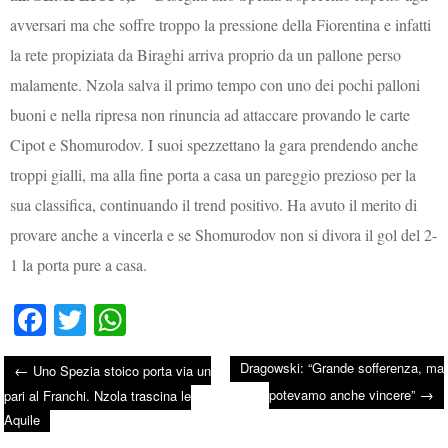
avversari ma che soffre troppo la pressione della Fiorentina e infatti
la rete propiziata da Biraghi arriva proprio da un pallone perso
malamente. Nzola salva il primo tempo con uno dei pochi palloni
buoni e nella ripresa non rinuncia ad attaccare provando le carte
Cipot e Shomurodov. I suoi spezzettano la gara prendendo anche
troppi gialli, ma alla fine porta a casa un pareggio prezioso per la
sua classifica, continuando il trend positivo. Ha avuto il merito di
provare anche a vincerla e se Shomurodov non si divora il gol del 2-
1 la porta pure a casa.
Fa
T
W
ce
wi
ha
Dragowski: “Grande sofferenza, ma
←
Uno Spezia stoico porta via un
bo
tte
ts
→
Post navigation
potevamo anche vincere”
pari al Franchi. Nzola trascina le
ok
r
A
Aquile
pp