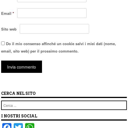
Email
*
Sito web
Do il mio consenso affinché un cookie salvi i miei dati (nome,
email, sito web) per il prossimo commento.
CERCA NEL SITO
Cerca
I NOSTRI SOCIAL
F
T
W