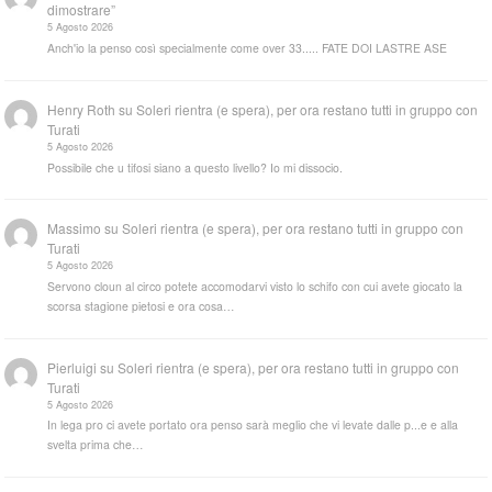
dimostrare”
5 Agosto 2026
Anch'io la penso così specialmente come over 33..... FATE DOI LASTRE ASE
Henry Roth
su
Soleri rientra (e spera), per ora restano tutti in gruppo con
Turati
5 Agosto 2026
Possibile che u tifosi siano a questo livello? Io mi dissocio.
Massimo
su
Soleri rientra (e spera), per ora restano tutti in gruppo con
Turati
5 Agosto 2026
Servono cloun al circo potete accomodarvi visto lo schifo con cui avete giocato la
scorsa stagione pietosi e ora cosa…
Pierluigi
su
Soleri rientra (e spera), per ora restano tutti in gruppo con
Turati
5 Agosto 2026
In lega pro ci avete portato ora penso sarà meglio che vi levate dalle p...e e alla
svelta prima che…