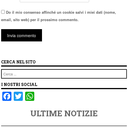
Do il mio consenso affinché un cookie salvi i miei dati (nome,
email, sito web) per il prossimo commento.
CERCA NEL SITO
Cerca
I NOSTRI SOCIAL
F
T
W
a
wi
h
ULTIME NOTIZIE
c
tt
at
e
er
s