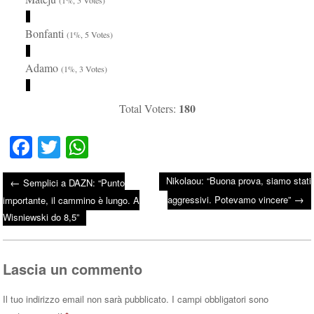
Bonfanti
(1%, 5 Votes)
Adamo
(1%, 3 Votes)
180
Total Voters:
Fa
T
W
ce
wi
ha
Nikolaou: “Buona prova, siamo stati
←
Semplici a DAZN: “Punto
bo
tte
ts
→
Post navigation
aggressivi. Potevamo vincere”
importante, il cammino è lungo. A
ok
r
A
Wisniewski do 8,5”
pp
Lascia un commento
Il tuo indirizzo email non sarà pubblicato.
I campi obbligatori sono