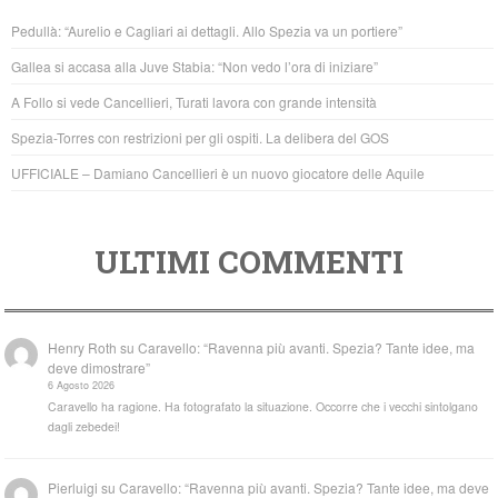
b
A
Pedullà: “Aurelio e Cagliari ai dettagli. Allo Spezia va un portiere”
o
p
Gallea si accasa alla Juve Stabia: “Non vedo l’ora di iniziare”
o
p
A Follo si vede Cancellieri, Turati lavora con grande intensità
k
Spezia-Torres con restrizioni per gli ospiti. La delibera del GOS
UFFICIALE – Damiano Cancellieri è un nuovo giocatore delle Aquile
ULTIMI COMMENTI
Henry Roth
su
Caravello: “Ravenna più avanti. Spezia? Tante idee, ma
deve dimostrare”
6 Agosto 2026
Caravello ha ragione. Ha fotografato la situazione. Occorre che i vecchi sintolgano
dagli zebedei!
Pierluigi
su
Caravello: “Ravenna più avanti. Spezia? Tante idee, ma deve