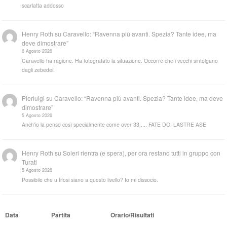
scarlatta addosso
Henry Roth
su
Caravello: “Ravenna più avanti. Spezia? Tante idee, ma
deve dimostrare”
6 Agosto 2026
Caravello ha ragione. Ha fotografato la situazione. Occorre che i vecchi sintolgano
dagli zebedei!
Pierluigi
su
Caravello: “Ravenna più avanti. Spezia? Tante idee, ma deve
dimostrare”
5 Agosto 2026
Anch'io la penso così specialmente come over 33..... FATE DOI LASTRE ASE
Henry Roth
su
Soleri rientra (e spera), per ora restano tutti in gruppo con
Turati
5 Agosto 2026
Possibile che u tifosi siano a questo livello? Io mi dissocio.
Data
Partita
Orario/Risultati