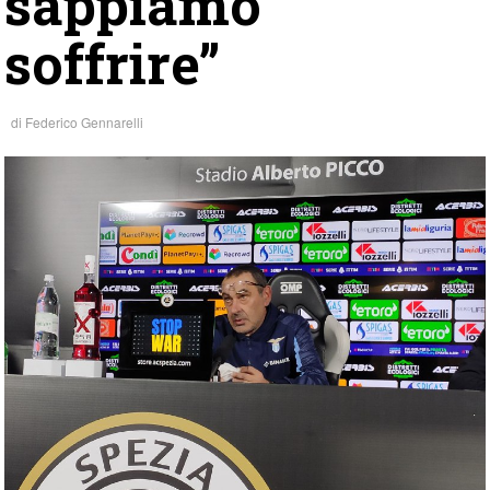
sappiamo
soffrire”
di
Federico Gennarelli