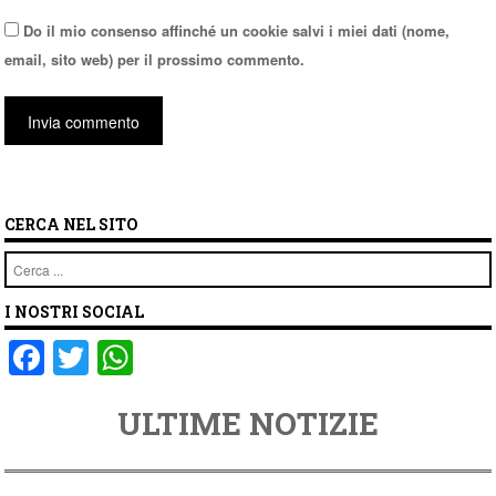
Do il mio consenso affinché un cookie salvi i miei dati (nome,
email, sito web) per il prossimo commento.
CERCA NEL SITO
Cerca
I NOSTRI SOCIAL
F
T
W
a
wi
h
ULTIME NOTIZIE
c
tt
at
e
er
s