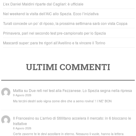
b
A
L’ex Daniel Maldini riparte dal Cagliari: è ufficiale
o
p
Nel weekend la visita dell’AIC allo Spezia. Ecco l’iniziativa
o
p
Turati concede un po’ di riposo, la prossima settimana sarà con vista Coppa
k
Primavera, pari nel secondo test pre-campionato per lo Spezia
Mascardi super: para tre rigori all’Avellino e fa vincere il Torino
ULTIMI COMMENTI
Mattia
su
Due reti nel test alla Fezzanese. Lo Spezia segna nella ripresa
9 Agosto 2026
Ma terzini destri solo vigna come dire che a semo rovina' ! I NE' BON
Il Francesino
su
L’arrivo di Stillitano accelera il mercato: in 6 bloccano le
trattative
8 Agosto 2026
Certe zavorre te le devi accollare in eterno. Nessuno li vuole, hanno la lettera