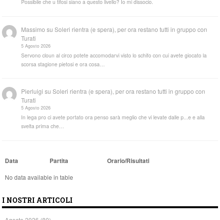
Possibile che u tifosi siano a questo livello? Io mi dissocio.
Massimo
su
Soleri rientra (e spera), per ora restano tutti in gruppo con
Turati
5 Agosto 2026
Servono cloun al circo potete accomodarvi visto lo schifo con cui avete giocato la
scorsa stagione pietosi e ora cosa…
Pierluigi
su
Soleri rientra (e spera), per ora restano tutti in gruppo con
Turati
5 Agosto 2026
In lega pro ci avete portato ora penso sarà meglio che vi levate dalle p...e e alla
svelta prima che…
Data
Partita
Orario/Risultati
No data available in table
I NOSTRI ARTICOLI
Agosto 2026
(80)