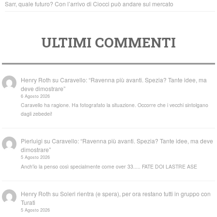
Sarr, quale futuro? Con l’arrivo di Ciocci può andare sul mercato
ULTIMI COMMENTI
Henry Roth
su
Caravello: “Ravenna più avanti. Spezia? Tante idee, ma
deve dimostrare”
6 Agosto 2026
Caravello ha ragione. Ha fotografato la situazione. Occorre che i vecchi sintolgano
dagli zebedei!
Pierluigi
su
Caravello: “Ravenna più avanti. Spezia? Tante idee, ma deve
dimostrare”
5 Agosto 2026
Anch'io la penso così specialmente come over 33..... FATE DOI LASTRE ASE
Henry Roth
su
Soleri rientra (e spera), per ora restano tutti in gruppo con
Turati
5 Agosto 2026