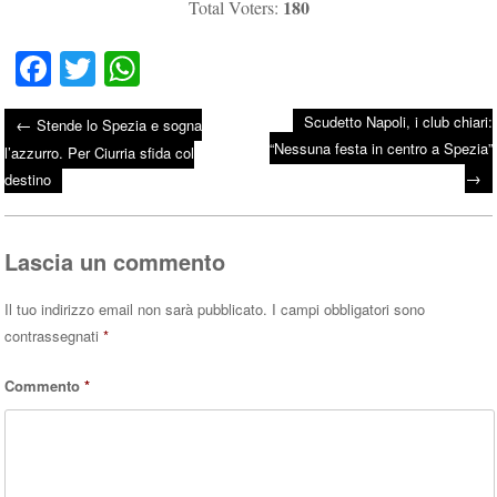
180
Total Voters:
Fa
T
W
ce
wi
ha
Scudetto Napoli, i club chiari:
←
Stende lo Spezia e sogna
bo
tte
ts
“Nessuna festa in centro a Spezia”
Post navigation
l’azzurro. Per Ciurria sfida col
ok
r
A
→
destino
pp
Lascia un commento
Il tuo indirizzo email non sarà pubblicato.
I campi obbligatori sono
contrassegnati
*
Commento
*