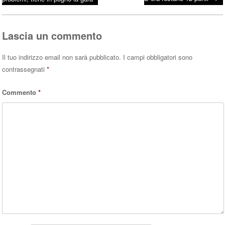
Post navigation
ok
r
A
pp
Lascia un commento
Il tuo indirizzo email non sarà pubblicato.
I campi obbligatori sono
contrassegnati
*
Commento
*