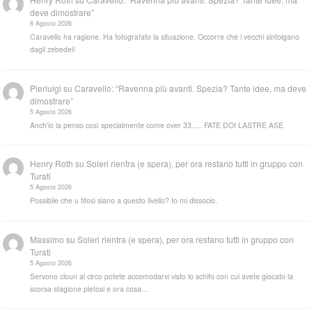
deve dimostrare”
6 Agosto 2026
Caravello ha ragione. Ha fotografato la situazione. Occorre che i vecchi sintolgano
dagli zebedei!
Pierluigi
su
Caravello: “Ravenna più avanti. Spezia? Tante idee, ma deve
dimostrare”
5 Agosto 2026
Anch'io la penso così specialmente come over 33..... FATE DOI LASTRE ASE
Henry Roth
su
Soleri rientra (e spera), per ora restano tutti in gruppo con
Turati
5 Agosto 2026
Possibile che u tifosi siano a questo livello? Io mi dissocio.
Massimo
su
Soleri rientra (e spera), per ora restano tutti in gruppo con
Turati
5 Agosto 2026
Servono cloun al circo potete accomodarvi visto lo schifo con cui avete giocato la
scorsa stagione pietosi e ora cosa…