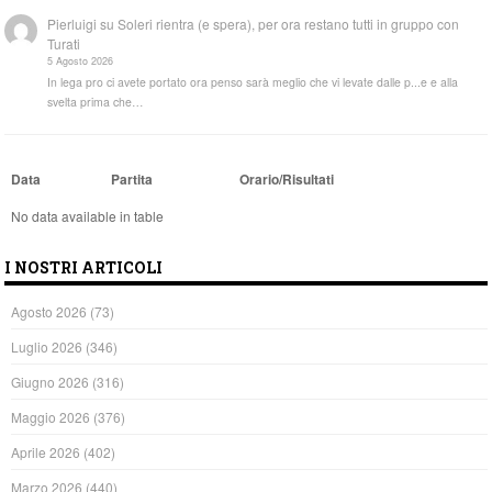
Pierluigi
su
Soleri rientra (e spera), per ora restano tutti in gruppo con
Turati
5 Agosto 2026
In lega pro ci avete portato ora penso sarà meglio che vi levate dalle p...e e alla
svelta prima che…
Data
Partita
Orario/Risultati
No data available in table
I NOSTRI ARTICOLI
Agosto 2026
(73)
Luglio 2026
(346)
Giugno 2026
(316)
Maggio 2026
(376)
Aprile 2026
(402)
Marzo 2026
(440)