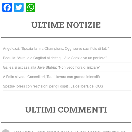
F
T
W
a
wi
h
ULTIME NOTIZIE
c
tt
at
e
er
s
b
A
Angelozzi: “Spezia la mia Champions. Oggi serve sacrificio di tutti”
o
p
Pedullà: “Aurelio e Cagliari ai dettagli. Allo Spezia va un portiere”
o
p
Gallea si accasa alla Juve Stabia: “Non vedo l’ora di iniziare”
k
A Follo si vede Cancellieri, Turati lavora con grande intensità
Spezia-Torres con restrizioni per gli ospiti. La delibera del GOS
ULTIMI COMMENTI
Henry Roth
su
Caravello: “Ravenna più avanti. Spezia? Tante idee, ma