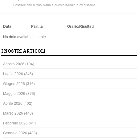
Possibile che u tifosi siano a questo livello? Io mi dissocio.
Data
Partita
Orario/Risultati
No data available in table
I NOSTRI ARTICOLI
Agosto 2026
(104)
Luglio 2026
(346)
Giugno 2026
(316)
Maggio 2026
(376)
Aprile 2026
(402)
Marzo 2026
(440)
Febbraio 2026
(411)
Gennaio 2026
(483)