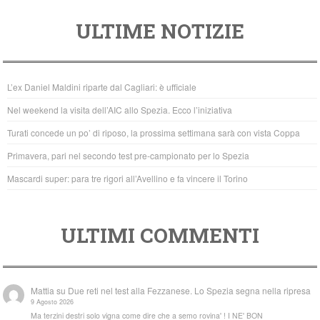
a
wi
h
ULTIME NOTIZIE
c
tt
at
e
er
s
b
A
L’ex Daniel Maldini riparte dal Cagliari: è ufficiale
o
p
Nel weekend la visita dell’AIC allo Spezia. Ecco l’iniziativa
o
p
Turati concede un po’ di riposo, la prossima settimana sarà con vista Coppa
k
Primavera, pari nel secondo test pre-campionato per lo Spezia
Mascardi super: para tre rigori all’Avellino e fa vincere il Torino
ULTIMI COMMENTI
Mattia
su
Due reti nel test alla Fezzanese. Lo Spezia segna nella ripresa
9 Agosto 2026
Ma terzini destri solo vigna come dire che a semo rovina' ! I NE' BON