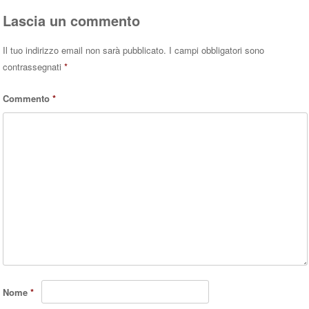
pp
Lascia un commento
Il tuo indirizzo email non sarà pubblicato.
I campi obbligatori sono
contrassegnati
*
Commento
*
Nome
*