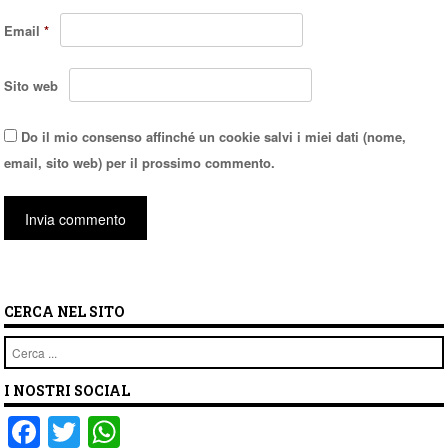
Email
*
Sito web
Do il mio consenso affinché un cookie salvi i miei dati (nome,
email, sito web) per il prossimo commento.
CERCA NEL SITO
Cerca
I NOSTRI SOCIAL
F
T
W