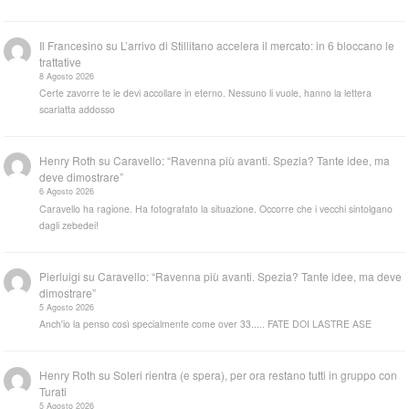
Il Francesino
su
L’arrivo di Stillitano accelera il mercato: in 6 bloccano le
trattative
8 Agosto 2026
Certe zavorre te le devi accollare in eterno. Nessuno li vuole, hanno la lettera
scarlatta addosso
Henry Roth
su
Caravello: “Ravenna più avanti. Spezia? Tante idee, ma
deve dimostrare”
6 Agosto 2026
Caravello ha ragione. Ha fotografato la situazione. Occorre che i vecchi sintolgano
dagli zebedei!
Pierluigi
su
Caravello: “Ravenna più avanti. Spezia? Tante idee, ma deve
dimostrare”
5 Agosto 2026
Anch'io la penso così specialmente come over 33..... FATE DOI LASTRE ASE
Henry Roth
su
Soleri rientra (e spera), per ora restano tutti in gruppo con
Turati
5 Agosto 2026