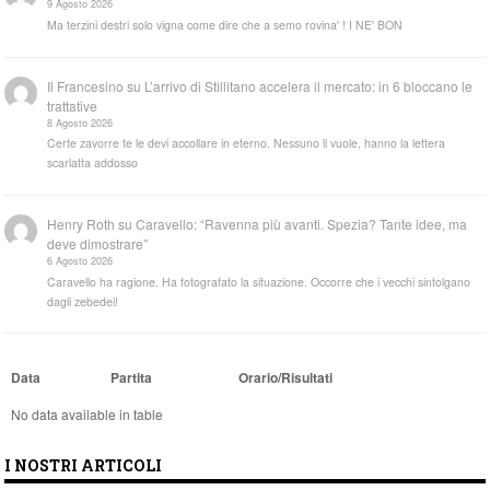
9 Agosto 2026
Ma terzini destri solo vigna come dire che a semo rovina' ! I NE' BON
Il Francesino
su
L’arrivo di Stillitano accelera il mercato: in 6 bloccano le
trattative
8 Agosto 2026
Certe zavorre te le devi accollare in eterno. Nessuno li vuole, hanno la lettera
scarlatta addosso
Henry Roth
su
Caravello: “Ravenna più avanti. Spezia? Tante idee, ma
deve dimostrare”
6 Agosto 2026
Caravello ha ragione. Ha fotografato la situazione. Occorre che i vecchi sintolgano
dagli zebedei!
Data
Partita
Orario/Risultati
No data available in table
I NOSTRI ARTICOLI