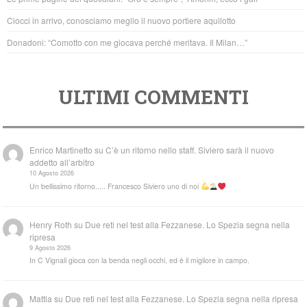
k
Ciocci in arrivo, conosciamo meglio il nuovo portiere aquilotto
Donadoni: “Comotto con me giocava perché meritava. Il Milan…”
ULTIMI COMMENTI
Enrico Martinetto
su
C’è un ritorno nello staff. Siviero sarà il nuovo
addetto all’arbitro
10 Agosto 2026
Un bellissimo ritorno..... Francesco Siviero uno di noi
Henry Roth
su
Due reti nel test alla Fezzanese. Lo Spezia segna nella
ripresa
9 Agosto 2026
In C Vignali gioca con la benda negli occhi, ed è il migliore in campo.
Mattia
su
Due reti nel test alla Fezzanese. Lo Spezia segna nella ripresa