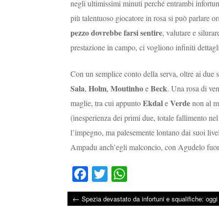
negli ultimissimi minuti perché entrambi infortun
più talentuoso giocatore in rosa si può parlare or
pezzo dovrebbe farsi sentire
, valutare e silura
prestazione in campo, ci vogliono infiniti dettag
Con un semplice conto della serva, oltre ai due 
Sala
Holm
Moutinho
Beck
,
,
e
. Una rosa di ven
Ekdal
Verde
maglie, tra cui appunto
e
non al me
(inesperienza dei primi due, totale fallimento n
l’impegno, ma palesemente lontano dai suoi livel
Ampadu anch’egli malconcio, con Agudelo fuori 
Fa
T
W
ce
wi
ha
←
Spezia devastato da infortuni e squalifiche: oggi 
bo
tte
ts
Post navigation