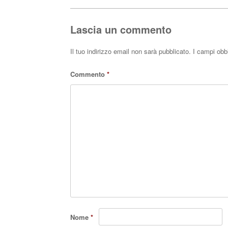
ok
r
A
pp
Lascia un commento
Il tuo indirizzo email non sarà pubblicato.
I campi obb
Commento
*
Nome
*