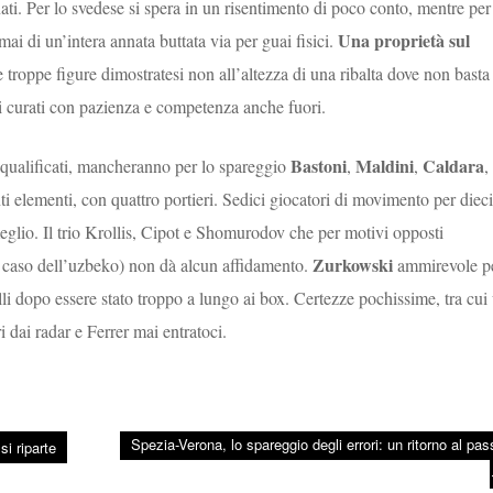
ati. Per lo svedese si spera in un risentimento di poco conto, mentre per 
Una proprietà sul
mai di un’intera annata buttata via per guai fisici.
re troppe figure dimostratesi non all’altezza di una ribalta dove non basta
li curati con pazienza e competenza anche fuori.
Bastoni
Maldini
Caldara
squalificati, mancheranno per lo spareggio
,
,
,
ti elementi, con quattro portieri. Sedici giocatori di movimento per dieci
glio. Il trio Krollis, Cipot e Shomurodov che per motivi opposti
Zurkowski
el caso dell’uzbeko) non dà alcun affidamento.
ammirevole p
li dopo essere stato troppo a lungo ai box. Certezze pochissime, tra cui
dai radar e Ferrer mai entratoci.
Spezia-Verona, lo spareggio degli errori: un ritorno al pas
si riparte