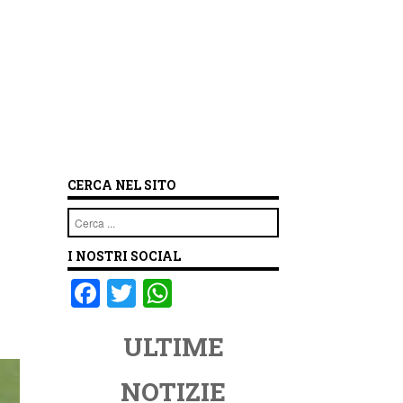
CERCA NEL SITO
Cerca
I NOSTRI SOCIAL
F
T
W
a
wi
h
ULTIME
c
tt
at
e
er
s
NOTIZIE