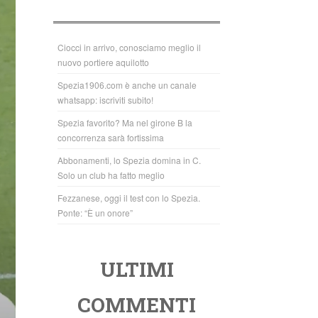
b
A
o
p
o
p
Ciocci in arrivo, conosciamo meglio il
nuovo portiere aquilotto
k
Spezia1906.com è anche un canale
whatsapp: iscriviti subito!
Spezia favorito? Ma nel girone B la
concorrenza sarà fortissima
Abbonamenti, lo Spezia domina in C.
Solo un club ha fatto meglio
Fezzanese, oggi il test con lo Spezia.
Ponte: “È un onore”
ULTIMI
COMMENTI