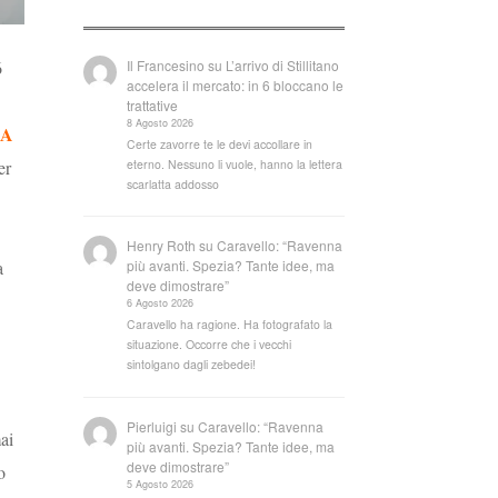
Il Francesino
su
L’arrivo di Stillitano
6
accelera il mercato: in 6 bloccano le
trattative
8 Agosto 2026
A
Certe zavorre te le devi accollare in
eterno. Nessuno li vuole, hanno la lettera
er
scarlatta addosso
Henry Roth
su
Caravello: “Ravenna
a
più avanti. Spezia? Tante idee, ma
deve dimostrare”
6 Agosto 2026
Caravello ha ragione. Ha fotografato la
situazione. Occorre che i vecchi
sintolgano dagli zebedei!
Pierluigi
su
Caravello: “Ravenna
ai
più avanti. Spezia? Tante idee, ma
deve dimostrare”
o
5 Agosto 2026