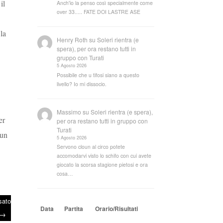
il
Anch'io la penso così specialmente come
over 33..... FATE DOI LASTRE ASE
 la
Henry Roth
su
Soleri rientra (e
spera), per ora restano tutti in
gruppo con Turati
5 Agosto 2026
Possibile che u tifosi siano a questo
livello? Io mi dissocio.
Massimo
su
Soleri rientra (e spera),
er
per ora restano tutti in gruppo con
Turati
 un
5 Agosto 2026
Servono cloun al circo potete
accomodarvi visto lo schifo con cui avete
giocato la scorsa stagione pietosi e ora
cosa…
sato
Data
Partita
Orario/Risultati
→