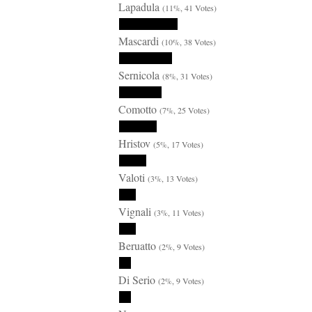
Lapadula
(11%, 41 Votes)
Mascardi
(10%, 38 Votes)
Sernicola
(8%, 31 Votes)
Comotto
(7%, 25 Votes)
Hristov
(5%, 17 Votes)
Valoti
(3%, 13 Votes)
Vignali
(3%, 11 Votes)
Beruatto
(2%, 9 Votes)
Di Serio
(2%, 9 Votes)