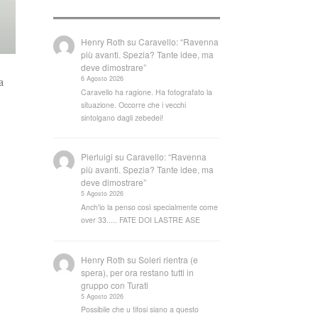
Henry Roth
su
Caravello: “Ravenna
più avanti. Spezia? Tante idee, ma
deve dimostrare”
6 Agosto 2026
a
Caravello ha ragione. Ha fotografato la
situazione. Occorre che i vecchi
sintolgano dagli zebedei!
Pierluigi
su
Caravello: “Ravenna
più avanti. Spezia? Tante idee, ma
deve dimostrare”
5 Agosto 2026
Anch'io la penso così specialmente come
over 33..... FATE DOI LASTRE ASE
Henry Roth
su
Soleri rientra (e
spera), per ora restano tutti in
gruppo con Turati
5 Agosto 2026
Possibile che u tifosi siano a questo