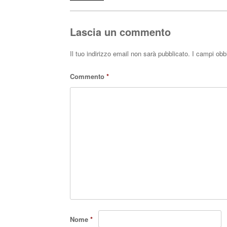
ok
r
A
pp
Lascia un commento
Il tuo indirizzo email non sarà pubblicato.
I campi obb
Commento
*
Nome
*