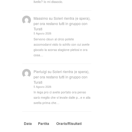
livello? Io mi dissocio.
Massimo
su
Soleri rientra (e spera),
per ora restano tutti in gruppo con
Turati
5 Agosto 2026
Servono cloun al circo potete
accomodarvi visto lo schifo con cui avete
giocato la scorsa stagione pietosi e ora
cosa…
Pierluigi
su
Soleri rientra (e spera),
per ora restano tutti in gruppo con
Turati
5 Agosto 2026
In lega pro ci avete portato ora penso
sarà meglio che vi levate dalle p...e e alla
svelta prima che…
Data
Partita
Orario/Risultati