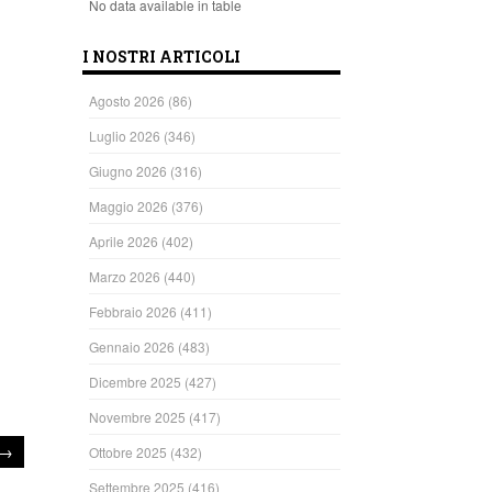
No data available in table
I NOSTRI ARTICOLI
Agosto 2026
(86)
Luglio 2026
(346)
Giugno 2026
(316)
Maggio 2026
(376)
Aprile 2026
(402)
Marzo 2026
(440)
Febbraio 2026
(411)
Gennaio 2026
(483)
Dicembre 2025
(427)
Novembre 2025
(417)
→
Ottobre 2025
(432)
Settembre 2025
(416)