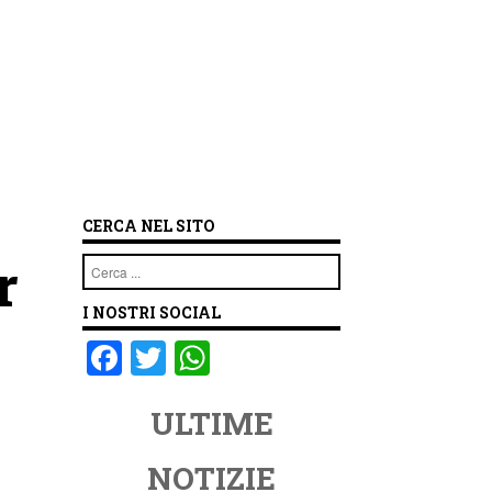
CERCA NEL SITO
r
Cerca
I NOSTRI SOCIAL
F
T
W
a
wi
h
ULTIME
c
tt
at
e
er
s
NOTIZIE