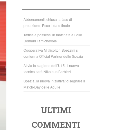
b
A
o
p
o
p
Abbonamenti, chiusa la fase di
prelazione. Ecco il dato finale
k
Tattica e possessi in mattinata a Follo.
Domani l’amichevole
Cooperativa Mitilicoltori Spezzini si
conferma Official Partner dello Spezia
Al via la stagione dell’U15. Il nuovo
tecnico sarà Nikolaus Barbieri
Spezia, la nuova iniziativa: disegnare il
Match-Day delle Aquile
ULTIMI
COMMENTI